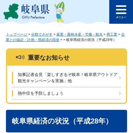
ペ
メ
このページの本文へ
ー
ニ
メ
ジ
ュ
ニ
の
ー
ュ
先
を
ー
頭
飛
トップページ
>
分類でさがす
>
産業・農林水産・労働・観光
>
商工業
>
企
業との協定・計画・県経済の現状
>
>
岐阜県経済の状況（平成28年）
で
ば
す
し
。
て
重要なお知らせ
本
文
へ
知事記者会見「楽しすぎるぞ岐阜！岐阜県アウトドア
観光キャンペーンを実施」他
熱中症を予防しましょう
本
文
岐阜県経済の状況（平成28年）