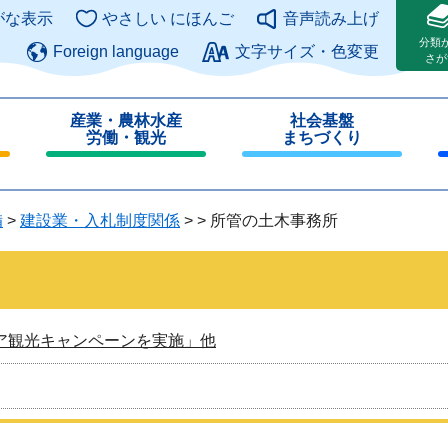
このページの本文へ
がな表示
やさしい にほんご
音声読み上げ
分類
Foreign language
文字サイズ・色変更
さが
産業・農林水産
社会基盤
労働・観光
まちづくり
閉
閉
じ
じ
る
る
備
>
建設業・入札制度関係
>
>
所管の土木事務所
ア観光キャンペーンを実施」他