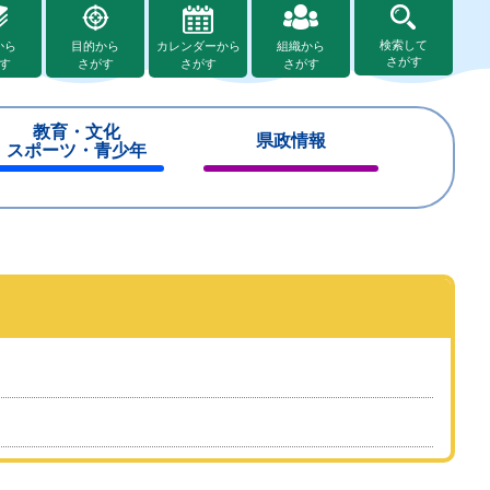
検索して
から
目的から
カレンダーから
組織から
さがす
す
さがす
さがす
さがす
教育・文化
県政情報
スポーツ・青少年
閉
閉
じ
じ
る
る