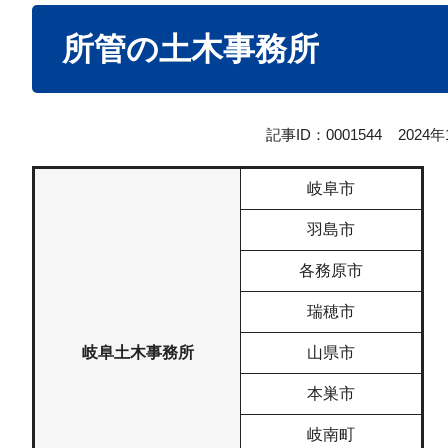
本
所管の土木事務所
文
記事ID：0001544
2024
岐阜市
羽島市
各務原市
瑞穂市
岐阜土木事務所
山県市
本巣市
岐南町