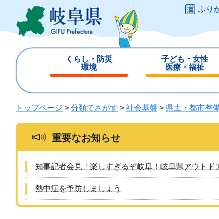
ペ
メ
ふり
ー
ニ
ジ
ュ
の
ー
先
を
くらし・防災
子ども・女性
頭
飛
環境
医療・福祉
で
ば
閉
閉
す
し
じ
じ
。
て
る
る
トップページ
>
分類でさがす
>
社会基盤
>
県土・都市整
本
文
へ
重要なお知らせ
知事記者会見「楽しすぎるぞ岐阜！岐阜県アウトド
熱中症を予防しましょう