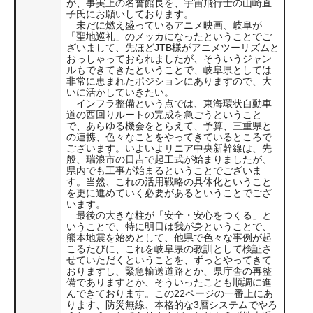
が、事実上の名誉館長を、宇宙飛行士の山崎直
子氏にお願いしております。
未だに燃え盛っているアニメ映画、岐阜が
「聖地巡礼」のメッカになったということでご
ざいまして、先ほどJTB様がアニメツーリズムと
おっしゃっておられましたが、そういうジャン
ルもできてきたということで、岐阜県としては
非常に恵まれたポジションにありますので、大
いに活かしていきたい。
インフラ整備という点では、東海環状自動車
道の西回りルートの完成を急ごうということ
で、あらゆる機会をとらえて、予算、三重県と
の連携、色々なことをやってきているところで
ございます。いよいよリニア中央新幹線は、先
般、瑞浪市の日吉で起工式が始まりましたが、
県内でも工事が始まるということでございま
す。当然、これの活用戦略の具体化ということ
を更に進めていく必要があるということでござ
います。
最後の大きな柱が「安全・安心をつくる」と
いうことで、特に明日は我が身ということで、
熊本地震を始めとして、他県で色々な事例が起
こるたびに、これを岐阜県の教訓として検証さ
せていただくということを、ずっとやってきて
おりますし、緊急輸送道路とか、県庁舎の再整
備でありますとか、そういったことも順調に進
んできております。この22ページの一番上にあ
ります、防災無線、本格的な3層システムでやろ