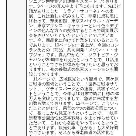
ソニアン博物館との連携もスタートしておりま
す。9ページの真ん中より下にあります、先ほど
話がありました「ミラノ・サローネ」への出
展、これは新しい試みをして、非常に成功裏に
終わって、県美術館、東京スパイラル・ガーデ
ン、東京アクシス・ギャラリーという色々デザ
インの色んな方々の交流するところで凱旋展示
会をさせていただいたということでございま
す。今、商品化に向けて作業をしているところ
であります。10ページの一番上が、今回のコン
ラン氏との（商品）共同開発「メゾン・エ・オ
ブジェ」です。真ん中から下、ソフトピア・ジ
ャパンが20周年を迎えたということで、IT活用
ということでさらに弾みをつけたいと思ってお
りますし、初の移動式の水素ステーションも開
設しております。
11ページで、広域観光という観点で、関ケ原
古戦場の整備ということで、「世界古戦場サミ
ット」、ゲティスバーグとの連携、武将イベン
トということで、今年は10月末で既に目標の30
万人を突破しておりまして、急速に来場する方
の数も増えております。12ページで、こういっ
たことと併せて、県営の4つの都市公園につい
て、根っこから見直そうということで、「岐阜
県都市公園活性化基本戦略」をまず作らせてい
ただいて、これから各論をやっていくというこ
とであります。観光列車「ながら」も大変好調
でございます。それから養老鉄道の活性化も