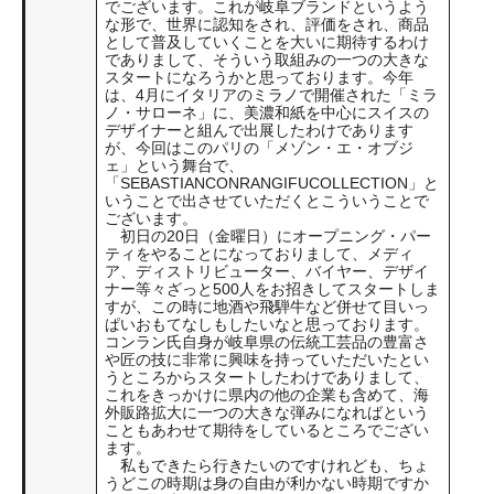
でございます。これが岐阜ブランドというよう
な形で、世界に認知をされ、評価をされ、商品
として普及していくことを大いに期待するわけ
でありまして、そういう取組みの一つの大きな
スタートになろうかと思っております。今年
は、4月にイタリアのミラノで開催された「ミラ
ノ・サローネ」に、美濃和紙を中心にスイスの
デザイナーと組んで出展したわけであります
が、今回はこのパリの「メゾン・エ・オブジ
ェ」という舞台で、
「SEBASTIANCONRANGIFUCOLLECTION」と
いうことで出させていただくとこういうことで
ございます。
初日の20日（金曜日）にオープニング・パー
ティをやることになっておりまして、メディ
ア、ディストリビューター、バイヤー、デザイ
ナー等々ざっと500人をお招きしてスタートしま
すが、この時に地酒や飛騨牛など併せて目いっ
ぱいおもてなしもしたいなと思っております。
コンラン氏自身が岐阜県の伝統工芸品の豊富さ
や匠の技に非常に興味を持っていただいたとい
うところからスタートしたわけでありまして、
これをきっかけに県内の他の企業も含めて、海
外販路拡大に一つの大きな弾みになればという
こともあわせて期待をしているところでござい
ます。
私もできたら行きたいのですけれども、ちょ
うどこの時期は身の自由が利かない時期ですか