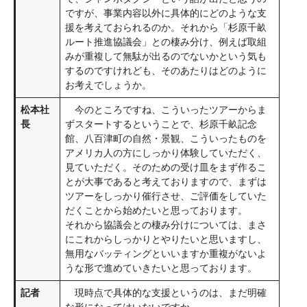
ですが、事業内容以外に具体的にどのような支
援を考えておられるのか。それから「杉原千畝
ルート推進協議会」との棲み分け、例えば取組
みが重複して無駄が出るのでないかという気も
するのですけれども、そのあたりはどのように
お考えでしょうか。
松本社
今のところですね、こういったツアーからま
長
ずスタートするということで、杉原千畝記念
館、八百津町の自然・景観、こういったものを
アメリカ人の方にしっかり体験していただく、
見ていただく。そのための受け皿をまず作るこ
とが大事であると考えておりますので、まずは
ツアーをしっかり催行させ、ご評価をしていた
だくことから始めたいと思っております。
それから協議会との棲み分けについては、まさ
にこれからしっかりとやりたいと思いますし、
無用なバッティングといいますか重複がないよ
うな形で進めていきたいと思っております。
記者
現時点で具体的な支援というのは、まだ明確