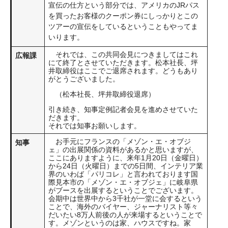
宣伝の仕方という部分では、アメリカのJRパス
を買ったお客様のクーポン券にしっかりとこの
ツアーの宣伝をしているということもやってま
いります。
それでは、この共同会見につきましてはこれ
広報課
にて終了とさせていただきます。松本社長、坪
井取締役はここでご退席されます。どうもあり
がとうございました。
（松本社長、坪井取締役退席）
引き続き、知事定例記者会見を進めさせていた
だきます。
それでは知事お願いします。
お手元にフランスの「メゾン・エ・オブジ
知事
ェ」の出展関係の資料があるかと思いますが、
ここにありますように、来年1月20日（金曜日）
から24日（火曜日）までの5日間、インテリア業
界のいわば「パリコレ」と言われております国
際見本市の「メゾン・エ・オブジェ」に岐阜県
がブースを出展するということでございます。
会期中は世界中から3千社が一堂に会するという
ことで、海外のバイヤー、ジャーナリスト等々
だいたい8万人前後の人が来場するということで
す。メゾンというのは家、ハウスですね。家