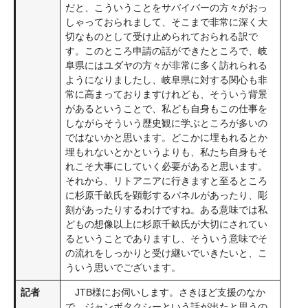
だと、こういうことをサバイバーの方々がおっ
しゃっておられまして、そこまで非常に深く大
切なものとして受け止められておられる訳で
す。このところ申請の話ができたところで、岐
阜県にはユダヤの方々が非常に多く訪れられる
ようになりましたし、岐阜県に対する関心も非
常に高まっておりますけれども、そういう背景
があるということで、私ども自身もこの仕事を
しながらそういう歴史観に学ぶところが多いの
ではないかと思います。どこかに埋もれるとか
埋もれないとかというよりも、私たち自身もそ
れこそ大事にしていく必要があると思います。
それから、リトアニアに行きますと至るところ
に杉原千畝氏を顕彰するパネルがあったり、彫
刻があったりするわけですね。ある意味では私
どもの想像以上に杉原千畝氏が大切にされてい
るということでありますし、そういう意味でそ
の流れをしっかりと受け継いでいきたいと、こ
ういう思いでございます。
記者
JTB様にお伺いします。さきほど支援のなか
で、ジャンボタクシーという話が出たと思うの