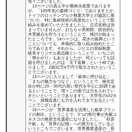
色々ございました。
13ページの真ん中が農林水産業であります
が、「100年先の森林づくり」でありますとか、
ドイツのロッテンブルク林業大学との協定に基
づいた、特に集材技術の高度化ということで取
組みを進めていただきましたし、正式名称は決
まっていませんが、おもちゃ美術館、総合的な
木育拠点を作ろうということで、検討が始まっ
たところです。14ページは、花きの振興という
ことについても、本格的に取り組み始めたとこ
ろであります。それから、ジビエの登録制度、
岐阜オリジナル新品種ということで、いちごの
「華かがり」もありましたが、何といっても話
題を呼びましたのは「天下富舞」という柿であ
りまして、2個32万4千円で取引されたというこ
とでございます。
15ページに入りまして「岐阜に呼び込む」
「まちの魅力をつなぐ」ということで、移住定
住が特に20・30代の若い世代を中心に好調であ
るということで、増々この面では力を入れてい
きたいということでありますし、大学生のUIJタ
ーン、就職促進にも力を入れてきておるという
ことでございます。
16ページが「世界遺産を活用した岐阜ブラン
ドの創出」ということで、3つの祭行事が先般ユ
ネスコの無形文化遺産になりましたし、「杉原
千畝」も「世界の記憶」への努力をしていると
いうところでございます。世界農業遺産の「長