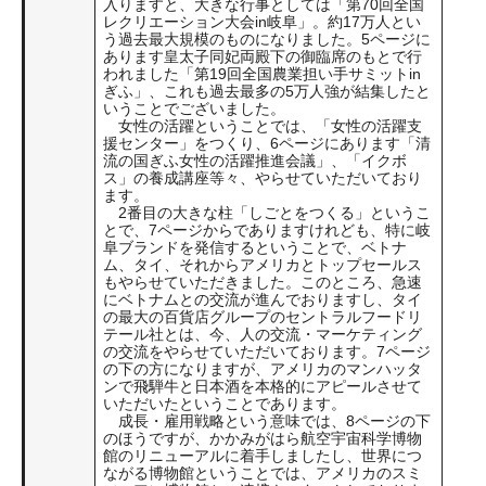
入りますと、大きな行事としては「第70回全国
レクリエーション大会in岐阜」。約17万人とい
う過去最大規模のものになりました。5ページに
あります皇太子同妃両殿下の御臨席のもとで行
われました「第19回全国農業担い手サミットin
ぎふ」、これも過去最多の5万人強が結集したと
いうことでございました。
女性の活躍ということでは、「女性の活躍支
援センター」をつくり、6ページにあります「清
流の国ぎふ女性の活躍推進会議」、「イクボ
ス」の養成講座等々、やらせていただいており
ます。
2番目の大きな柱「しごとをつくる」というこ
とで、7ページからでありますけれども、特に岐
阜ブランドを発信するということで、ベトナ
ム、タイ、それからアメリカとトップセールス
もやらせていただきました。このところ、急速
にベトナムとの交流が進んでおりますし、タイ
の最大の百貨店グループのセントラルフードリ
テール社とは、今、人の交流・マーケティング
の交流をやらせていただいております。7ページ
の下の方になりますが、アメリカのマンハッタ
ンで飛騨牛と日本酒を本格的にアピールさせて
いただいたということであります。
成長・雇用戦略という意味では、8ページの下
のほうですが、かかみがはら航空宇宙科学博物
館のリニューアルに着手しましたし、世界につ
ながる博物館ということでは、アメリカのスミ