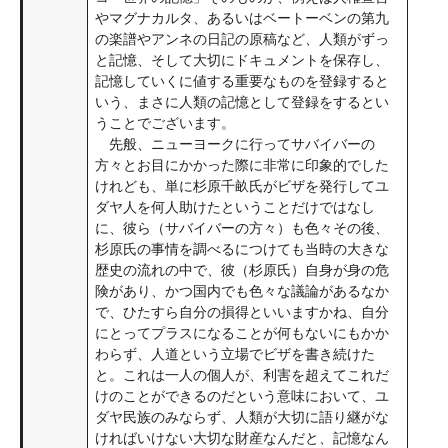
やマグナカルタ、あるいはベートーベンの第九
の楽譜やアンネの日記の原稿など、人類がずっ
と記憶、そして大切にドキュメントを保存し、
記憶していくに値する重要なものを登録すると
いう、まさに人類の記憶として登録をするとい
うことでございます。
先般、ニューヨークに行ってサバイバーの
方々とお目にかかった際に非常に印象的でした
けれども、単に杉原千畝氏がビザを発行してユ
ダヤ人を何人助けたということだけではなし
に、彼ら（サバイバーの方々）も色々その後、
杉原氏の事情を調べるにつけても当時の大きな
歴史の流れの中で、彼（杉原氏）自身が身の危
険があり、かつ国内でも色々な議論があるなか
で、ひたすら自分の損得といいますかね、自分
にとってプラスになることが何もないにもかか
わらず、人道という立場でビザを書き続けた
と。これは一人の個人が、利害を超えてこれだ
けのことができるのだという意味において、ユ
ダヤ民族のみならず、人類が大切に語り継がな
ければいけない大切な財産なんだと、記憶なん