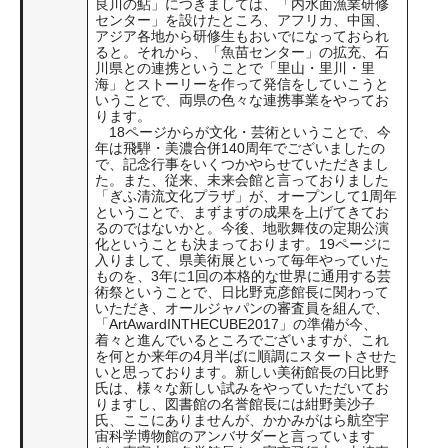
良川の鮎」につきましては、「内水面漁業研修
センター」を設けたところ、アフリカ、中国、
アジア各地から研修生もおいでになっておられ
ると。それから、「魚苗センター」の拡充、石
川県との連携ということで「里山・里川・里
海」とストーリーを作って発信をしていこうと
いうことで、両県の色々な連携事業をやってお
ります。
18ページからが文化・芸術ということで、今
年は飛騨・美濃合併140周年でございましたの
で、記念行事をいくつかやらせていただきまし
た。また、従来、未来会館と言っておりました
「ぎふ清流文化プラザ」が、オープンして1周年
ということで、まずまずの成果を上げてきてお
るのではないかと。今後、地歌舞伎の定期公演
化ということも決まっております。19ページに
入りまして、県美術展といって毎年やっていた
ものを、3年に1回の本格的な世界に通用する芸
術祭ということで、日比野克彦館長に関わって
いただき、オールジャパンの審査員を組んで、
「ArtAwardINTHECUBE2017」の準備が今、
着々と進んでいるところでございますが、これ
を何とか来年の4月半ばに順調にスタートさせた
いと思っております。新しい美術館長の日比野
氏は、様々な新しい試みをやっていただいてお
りますし、図書館の名誉館長には紺野美沙子
氏、ここにありませんが、かかみがはら航空宇
宙科学博物館のアンバサダーと言っています