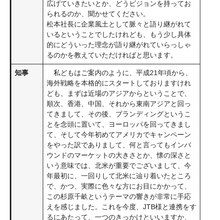
広げていきたいとか、どうビジョンを持ってお
られるのか、聞かせてください。
松本社長に企業風土として脈々と語り継がれて
いるということでしたけれども、もう少し具体
的にどういった理念が語り継がれていらっしゃ
るのかを教えていただければと思います。
知事
私どもはご案内のように、平成21年頃から、
海外戦略を本格的にスタートしておりますけれ
ども、まずは近場のアジアからということで、
順次、香港、中国、それから東南アジアと回っ
てきまして、その後、ブランディングというこ
とを念頭に置いて、ヨーロッパを回ってきまし
て、そして今年初めてアメリカでキャンペーン
をやった訳でありまして、何と言ってもインバ
ウンドのマーケットの大きさとか、懐の深さと
いう意味では、北米が重要でございまして、今
年最初に、一回りして北米に辿り着いたところ
で、かつ、実際に色々な方にお目にかかって、
この杉原千畝というテーマの響きが非常に手応
えを感じました。これを今度、JTB様と連携をす
るにあたって、一つのきっかけといいますか、