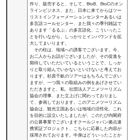
作り、販売すると、そして、BtoB、BtoCのオン
ラインビジネス、また、日本に来てからはツー
リストインフォーメーションセンターあるいは
多言語コールセンター、また我々の季刊雑誌で
あります「るるぶ」の多言語化、こういったこ
とを行いながら、しっかりとインバウンドを拡
大してまいります。
その柱は、地域への誘客でございます。今、
お二人からお話がございましたが、その促進を
期待していただいているということで、しっか
りと取り組んでいかないといけないと考えてお
ります。杉原千畝のツアーはもちろんでござい
ますが、一つ我々の取組みの例をあげさせてい
ただきますと、私、社団法人アニメツーリズム
協会の理事、また立上げに関わっておりまし
て、参画しております。このアニメツーリズム
協会は、観光立国あるいは地域の活性化、これ
を目的に設立いたしましたが、このたび内閣府
の公募事業でございますクールジャパン拠点連
携実証プロジェクト、こちらに応募した内容が
採用されております。中身はどういったことか