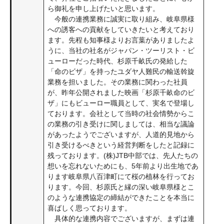
ら御礼を申し上げたいと思います。
今般の連携業務に誠実に取り組み、岐阜県様
への誘客への貢献をしていきたいと考えており
ます。先程も知事様よりお言葉がありましたよ
うに、当社の社名がジャパン・ツーリスト・ビ
ューローだった時代、杉原千畝氏の発給した
「命のビザ」を持ったユダヤ人難民の輸送斡旋
業務を担いました。その業務に関わった社員
が、昨年公開されました映画「杉原千畝命のビ
ザ」にもビューロー職員として、実名で登場し
ております。会社として当時の社会情勢からこ
の業務の引き受けに関しましては、相当な議論
があったようでございますが、人道的見地から
引き受けるべきという経営判断をしたと記録に
残っております。(株)JTB中部では、先人たちの
想いを忘れないためにも、5年前より出生地であ
ります岐阜県八百津町にて桜の植林を行ってお
ります。今回、杉原氏と縁の深い岐阜県様とこ
のような連携協定の締結ができたことを本当に
喜ばしく思っております。
具体的な連携内容でございますが、まずは連