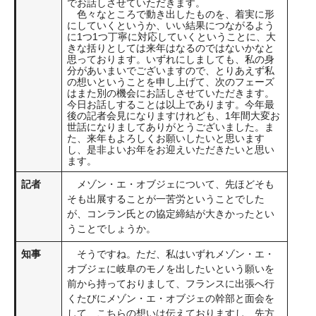
でお話しさせていただきます。
色々なところで動き出したものを、着実に形
にしていくというか、いい結果につながるよう
に1つ1つ丁寧に対応していくということに、大
きな括りとしては来年はなるのではないかなと
思っております。いずれにしましても、私の身
分があいまいでございますので、とりあえず私
の想いということを申し上げて、次のフェーズ
はまた別の機会にお話しさせていただきます。
今日お話しすることは以上であります。今年最
後の記者会見になりますけれども、1年間大変お
世話になりましてありがとうございました。ま
た、来年もよろしくお願いしたいと思います
し、是非よいお年をお迎えいただきたいと思い
ます。
記者
メゾン・エ・オブジェについて、先ほどそも
そも出展することが一苦労ということでした
が、コンラン氏との協定締結が大きかったとい
うことでしょうか。
知事
そうですね。ただ、私はいずれメゾン・エ・
オブジェに岐阜のモノを出したいという願いを
前から持っておりまして、フランスに出張へ行
くたびにメゾン・エ・オブジェの幹部と面会を
して、こちらの想いは伝えておりますし、先方