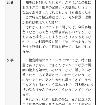
記者
知事にお伺いいたします。さきほどこの夏に
もユネスコ「世界の記憶」への登録というよう
な話がありましたけれども、それも踏まえた今
日この時点で協定締結という、何か背景、理由
があれば教えてください。
それからインバウンドに関しては、全国各地
色々なところで色々な動きがあるのですが、と
もすると埋没してしまうというリスクもあるな
かで、この杉原千畝に関しては、どのように独
自性を評価していて期待を寄せているのでしょ
うか。
知事
（協定締結のタイミングについては）特に他
意はありません。できるだけスムーズな形で両
者の協力を始めたいということで、話し合いが
整ったところで発表させていただくということ
になりました。アメリカから帰ってきて、次の
手をどうするかという流れの中で、JTB様との提
携の話も浮かんできたとこういうことでござい
ます。
それから、杉原千畝氏の件は、まさにユネス
コ「世界の記憶」そのものが、例えば人権宣言