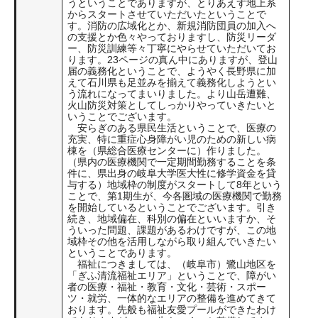
うということでありますが、とりあえず地上系
からスタートさせていただいたということで
す。消防の広域化とか、新規消防団員の加入へ
の支援とか色々やっておりますし、防災リーダ
ー、防災訓練等々丁寧にやらせていただいてお
ります。23ページの真ん中にありますが、登山
届の義務化ということで、ようやく長野県に加
えて石川県も足並みを揃えて義務化しようとい
う流れになってまいりました。より山岳遭難、
火山防災対策としてしっかりやっていきたいと
いうことでございます。
安らぎのある県民生活ということで、医療の
充実、特に重症心身障がい児のための新しい病
棟を（県総合医療センターに）作りました。
（県内の医療機関で一定期間勤務することを条
件に、県出身の岐阜大学医大性に修学資金を貸
与する）地域枠の制度がスタートして8年という
ことで、第1期生が、今各圏域の医療機関で勤務
を開始しているということでございます。引き
続き、地域偏在、科別の偏在といいますか、そ
ういった問題、課題があるわけですが、この地
域枠その他を活用しながら取り組んでいきたい
ということであります。
福祉につきましては、（岐阜市）鷺山地区を
「ぎふ清流福祉エリア」ということで、障がい
者の医療・福祉・教育・文化・芸術・スポー
ツ・就労、一体的なエリアの整備を進めてきて
おります。先般も福祉友愛プールができたわけ