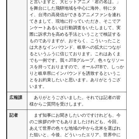
と言いますと、大ヒットアニメ「君の名は。」
を舞台にした飛騨地域を中心に海外、特にタ
イ、台湾の高発信ができるアニメファンを連れ
てきまして、現地に行っていただき、そこでア
ンケートあるいは行動調査をいたしまして、実
際に訴求力を高める手法ということで検証する
ものでありますが、おそらく、こういったこと
は大きなインバウンド、岐阜への拡大につなが
るというふうに信じております。これはあくま
でも一例です。我々JTBグループ、色々なリソー
スを持っておりますので、オールJTBで、しっか
りと岐阜県にインバウンドを誘致するというこ
とをお約束したいと思います。ありがとうござ
います。
広報課
ありがとうございました。それでは記者の皆
様からご質問を受けします。
記者
まず知事にお聞きしたいのですけれども、今
のご挨拶の中でもありましたけれども、今回、
あえて世界の色々な地域の中から北米を選ばれ
た狙いと、今後、どういったエリア、世界中に