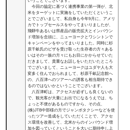
いうことでございます。
今回の協定に基づく連携事業の第一弾が、北
米をターゲットに実施をしていただくというこ
とでございまして、私自身も今年9月に、アメリ
カでトップセールスをやってまいりましたが、
飛騨牛あるいは県産品の販売拡大とインバウン
ド増加を念頭に、ニューヨークとワシントンで
キャンペーンをやってまいりました。同時に杉
原千畝氏のビザを受け取った生存者の方々ある
いはその一族の方々にもお目にかからせていた
だきまして、貴重なお話しをいただいたところ
でございまして、ニューヨークはユダヤ人も大
変多く住んでおられまして、杉原千畝記念館へ
の、八百津へのツアーへの誘客も相当期待でき
るのではないかということでございます。
八百津町は、アクセスが必ずしも良くないの
で、観光客が大量にお出でになるうえでは、ち
ょっと不便があるものですから、その点、
(株)JTB中部様の方でジャンボタクシーなどを使
ったツアー造成をしていただくことで、アクセ
ス環境を改善して、北米からのインバウンド増
加を図っていくということを大いに期待申し上