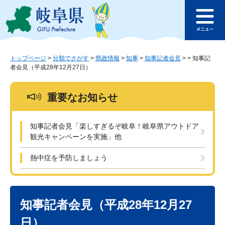
ペ
メ
このページの本文へ
ー
ニ
メ
ジ
ュ
ニ
の
ー
ュ
先
を
ー
頭
飛
トップページ
>
分類でさがす
>
県政情報
>
知事
>
知事記者会見
>
>
知事記
者会見（平成28年12月27日）
で
ば
す
し
。
て
重要なお知らせ
本
文
へ
知事記者会見「楽しすぎるぞ岐阜！岐阜県アウトドア
観光キャンペーンを実施」他
熱中症を予防しましょう
本
文
知事記者会見（平成28年12月27
日）