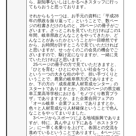
ら、副知事ないしはしかるべきスタッフに行っ
てもらおうと思っております。
それからもう一つは、お手元の資料に「平成28
年の県政を振り返って」ということで、数ペー
ジの柱書きだけのものと、25ページの冊子がご
ざいます。ざっとこれを見ていただければこの1
年間、岐阜県政どんなことをやってきたか、ど
んなことがあったかということが一目瞭然です
から、お時間が許すところで見ていただければ
と思いますが、せっかくのこの会見の機会でご
ざいますので、駆け足になりますが、一緒に見
ていただければと思います。
25ページの冊子の方で見ていただきますと、
「ひとを育む・ひとにやさしい社会をつくる」
という一つの大きな柱の中で、担い手づくりと
いうことで、農業の岐阜県方式でありますと
か、下の方の「成長産業人材育成センター」の
スタートでありますとか、次の2ページの県立岐
阜工業高等学校における「モノづくり教育プラ
ザ」でありますとか、また企業合同フェアの
「オール岐阜・企業フェス」でありますとか、
色々と人材育成なり人材確保ということで色ん
なことをやってまいりました。
3ページからスポーツによる地域振興でありま
すが、特に、真ん中より下にある「ホストタウ
ン」に一早く名乗りを上げて、各国との交流を
進めているということでありますし、4ページに