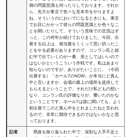
側の問題意識も伺ったりしております。それか
ら、先方が東京で色々な見本市をやりますよ
ね、そういうのにおいでになるときにも、東京
でお目にかかって彼らの問題意識とか色々なこ
とを聞いたりして、そういう意味での交流はず
っと、この何年か続けておりました。今回、出
展する以上は、相当腹をくくって思い切ったこ
とをやる必要がありますので、コンラン氏と組
む中で出ていくのが一番、形としてはいいので
はないかというこういう作戦です。私はあまり
知らないのですが、ありがたいことに、（今回
出展する）「ホール7のNOW」が本当にど真ん
中と言いますか、会場の最上の場所を提供して
もらえるということで、それだけ私どもの想い
なり、コンラン氏の評価なりが、響いたのかな
ということです。ホール7は誰に聞いても、よく
初出展でこのど真ん中をとれましたねと言われ
るので、非常に期待できるのではないかなと思
っております。
記者
県政を振り返られた中で、深刻な人手不足と