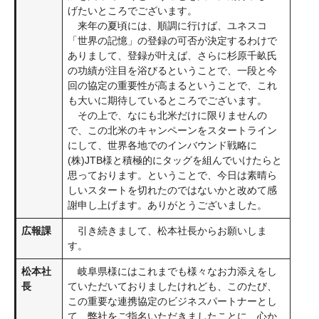
げたいところでございます。
来年の夏頃には、順調に行けば、ユネスコ
「世界の記憶」の登録の可否が決定するわけで
ありまして、登録が叶えば、さらに杉原千畝氏
の功績が注目を浴びるということで、一段と今
回の協定の重要性が高まるということで、これ
も大いに期待しているところでございます。
その上で、なにも北米だけに限りませんの
で、この北米のキャンペーンをスタートライン
にして、世界各地でのインバウンド戦略に
(株)JTB様と積極的にタッグを組んでいけたらと
思っております。ということで、今日は素晴ら
しいスタートを切れたのではないかと改めて感
謝申し上げます。ありがとうございました。
広報課
引き続きまして、松本社長からお願いしま
す。
松本社
岐阜県様にはこれまでも様々なお力添えをし
長
ていただいておりましたけれども、このたび、
この重要な連携協定のビジネスパートナーとし
て、弊社をご指名いただきましたことに、心か