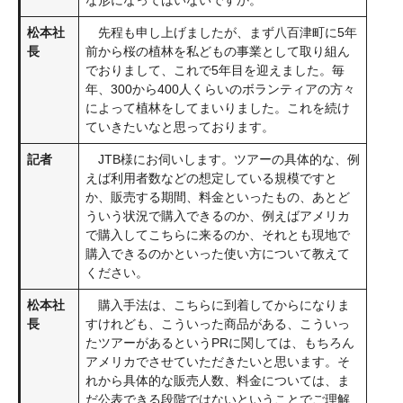
な形になってはいないですか。
松本社
先程も申し上げましたが、まず八百津町に5年
長
前から桜の植林を私どもの事業として取り組ん
でおりまして、これで5年目を迎えました。毎
年、300から400人くらいのボランティアの方々
によって植林をしてまいりました。これを続け
ていきたいなと思っております。
記者
JTB様にお伺いします。ツアーの具体的な、例
えば利用者数などの想定している規模ですと
か、販売する期間、料金といったもの、あとど
ういう状況で購入できるのか、例えばアメリカ
で購入してこちらに来るのか、それとも現地で
購入できるのかといった使い方について教えて
ください。
松本社
購入手法は、こちらに到着してからになりま
長
すけれども、こういった商品がある、こういっ
たツアーがあるというPRに関しては、もちろん
アメリカでさせていただきたいと思います。そ
れから具体的な販売人数、料金については、ま
だ公表できる段階ではないということでご理解