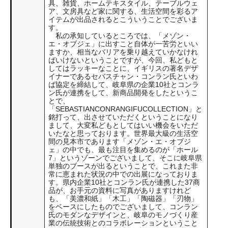
具、雑貨、ホームテキスタイル、テーブルウェ
ア、文房具など家に関する、生活空間を彩るア
イテムが出品されるとこういうことでございま
す。
私の承知しているところでは、「メゾン・
エ・オブジェ」に出すこと自体が一苦労といい
ますか、相当なバリアを乗り越えていかなけれ
ばいけないということですが、今回、私どもと
してはラッキーなことに、イギリスの著名デザ
イナーであるセバスチャン・コンラン氏といわ
ば協定を締結して、岐阜県の企業10社とコンラ
ン氏が連携をして、新商品開発をしたというこ
とで、
「SEBASTIANCONRANGIFUCOLLECTION」と
銘打って、出させていただくということになり
まして、大変私どもとしてはいい機会をいただ
いたなと思っております。世界最大級の生活空
間の見本市であります「メゾン・エ・オブジ
ェ」の中でも、最も注目を集めるのが「ホール
7」というゾーンでございまして、そこに岐阜県
単独のブースが出るということで、これまた非
常に恵まれた状況の中での出展になっておりま
す。県内企業10社とコンラン氏が連携した37商
品が、お手元の資料に写真がありますけれど
も、「美濃和紙」「木工」「陶磁器」「刃物」
をベースにしたものでございまして、コンラン
氏のモダンなデザインと、岐阜のモノづくり産
業の伝統技術とのコラボレーションということ