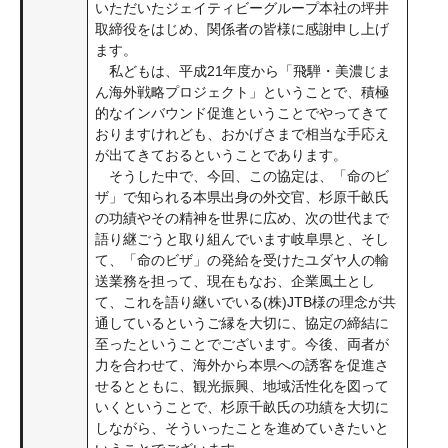
いただいたジェイティビーグループ本社の坪井
取締役をはじめ、関係者の皆様に感謝申し上げ
ます。
私どもは、平成21年度から「飛騨・美濃じま
ん海外戦略プロジェクト」ということで、積極
的なインバウンド促進ということでやってきて
おりますけれども、おかげさまで相当な手応え
が出てきておるということであります。
そうした中で、今回、この協定は、「命のビ
ザ」で知られる本県出身の外交官、杉原千畝氏
の功績やその精神を世界に広め、次の世代まで
語り継ごうと取り組んでいます岐阜県と、そし
て、「命のビザ」の発給を受けたユダヤ人の輸
送業務を担って、現在もなお、企業風土とし
て、これを語り継いでいる(株)JTB様の理念が共
通しているというご縁を大切に、協定の締結に
至ったということでございます。今後、両者が
力を合わせて、海外から本県への誘客を促進さ
せるとともに、観光振興、地域活性化を図って
いくということで、杉原千畝氏の功績を大切に
しながら、そういったことを進めていきたいと