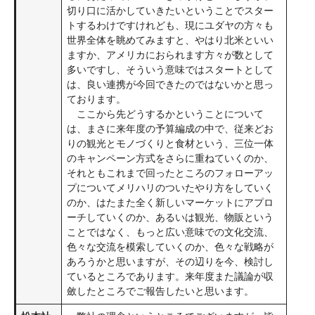
切り口に活かしていきたいということでスター
トするわけですけれども、現にユダヤの方々も
世界全体を眺めてみますと、やはり北米といい
ますか、アメリカにおられます方々が数として
多いですし、そういう意味ではスタートとして
は、良い連携が今回できたのではないかと思っ
ております。
ここから先どうするかということについて
は、まさに来年度の予算編成の中で、従来どお
りの観光とモノづくりと食材という、三位一体
のキャンペーン方式をさらに重ねていくのか、
それともこれまで回ったところのフォローアッ
プについてメリハリのついたやり方をしていく
のか、はたまた全く新しいマーケットにアプロ
ーチしていくのか、あるいは観光、物販という
ことではなく、もっと広い意味での文化交流、
色々な交流を模索していくのか、色々な戦略が
あろうかと思いますが、その辺りを今、検討し
ているところであります。来年度また議論が収
斂したところでご報告したいと思います。