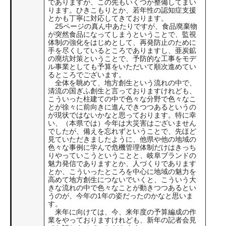
でありますが、この先もいくつか整備してまい
ります。ひきこもりとか、若年性の認知症支援
とかも丁寧に対応してきております。
25ページの真ん中あたりですが、食品廃棄物
が突然食品になってしまうということで、監視
体制の強化をはじめとして、再発防止のために
手を尽くしているところでありますし、亜炭鉱
の廃坑対策ということで、予防的な工事をモデ
ル事業としても予算をいただいて順次進めてい
るところでございます。
全体を眺めて、地方創生という流れの中で、
清流の国ぎふ創生と言っておりますけれども、
こういった柱建ての中で色々な分野で色々なこ
とが徐々に前向きに進んできつつあるというの
が現状ではないかなと思っております。特に幸
い、（本県では）今年は大災害はございません
でしたが、備えを忘れずということで、先ほど
見ていただきましたように、他県や他の地域の
色々な事例に学んで危機管理体制だけはきっち
りやっていこうということと、岐阜ブランドの
魅力発信でありますとか、人づくりであります
とか、こういったところを中心に地域の魅力を
高めて地方創生につないでいくと、こういう大
きな流れの中で色々なことが動きつつあるとい
うのが、今年の1年の姿だったのかなと思いま
す。
来年に向けては、今、来年度の予算編成の作
業をやっておりますけれども、新年の記者会見