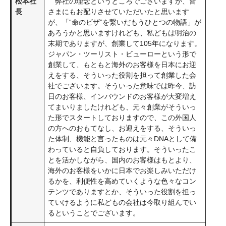
松本社
弊社の理念というところでございますが、皆
長
さまにもお配りさせていただいたと思います
が、「“命のビザ”を繋いだもうひとつの物語」が
あろうかと思いますけれども、私どもは明治の
末期でありますが、創業して105年になります。
ジャパン・ツーリスト・ビューローという形で
創業して、もともと海外のお客様を日本にお迎
えをする、そういった役割を担って創業した会
社でございます。そういった意味では昨今、訪
日のお客様、インバウンドのお客様が大変増え
てまいりましたけれども、元々創業がそういっ
た形でスタートしておりますので、この外国人
の方へのおもてなし、お迎えをする、そういっ
た体制、機能と言ったものは元々DNAとして備
わっていると自負しております。そういったこ
とを活かしながら、国内のお客様はもとより、
海外のお客様をいかに日本でお楽しみいただけ
るかを、利便性を高めていくような色々なコン
テンツでありますとか、そういった役割を担っ
ていけるように私どもの会社は今取り組んでい
るということでございます。