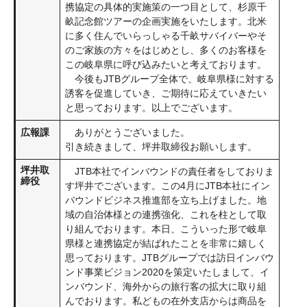
携協定の具体的実施策の一つ目として、杉原千
畝記念館ツアーの企画実施をいたします。北米
に多く住んでいらっしゃる千畝サバイバーやそ
のご家族の方々をはじめとし、多くのお客様を
この岐阜県に呼び込みたいと考えております。
今後もJTBグループ全体で、岐阜県様に対する
誘客を促進していき、ご期待に応えていきたい
と思っております。以上でございます。
広報課
ありがとうございました。
引き続きまして、坪井取締役お願いします。
坪井取
JTB本社でインバウンドの責任者をしておりま
締役
す坪井でございます。この4月にJTB本社にイン
バウンドビジネス推進部を立ち上げました。地
域の自治体様との連携強化、これを柱として取
り組んでおります。本日、こういった形で岐阜
県様と連携協定が結ばれたことを非常に嬉しく
思っております。JTBグループでは訪日インバウ
ンド事業ビジョン2020を策定いたしまして、イ
ンバウンド、海外からの旅行客の拡大に取り組
んでおります。私どもの在外支店からは商品を