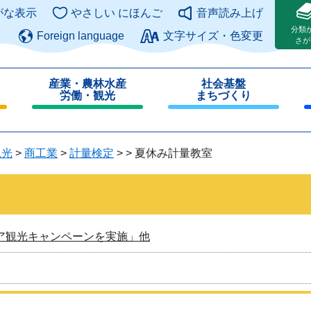
このページの本文へ
がな表示
やさしい にほんご
音声読み上げ
分類
Foreign language
文字サイズ・色変更
さが
産業・農林水産
社会基盤
労働・観光
まちづくり
閉
閉
じ
じ
る
る
観光
>
商工業
>
計量検定
>
>
夏休み計量教室
ア観光キャンペーンを実施」他