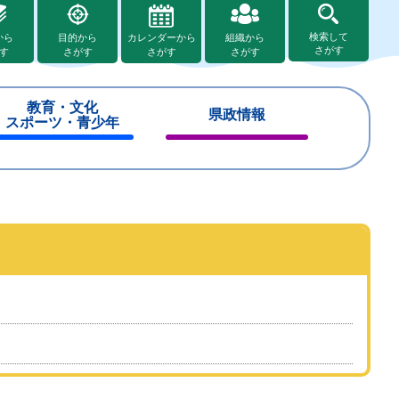
検索して
から
目的から
カレンダーから
組織から
さがす
す
さがす
さがす
さがす
教育・文化
県政情報
スポーツ・青少年
閉
閉
じ
じ
る
る