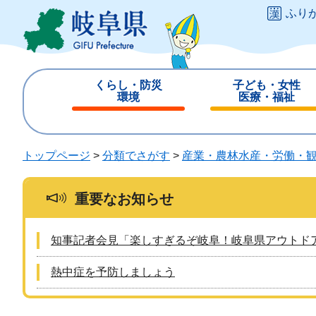
ペ
メ
ふり
ー
ニ
ジ
ュ
の
ー
先
を
くらし・防災
子ども・女性
頭
飛
環境
医療・福祉
で
ば
閉
閉
す
し
じ
じ
。
て
る
る
トップページ
>
分類でさがす
>
産業・農林水産・労働・
本
文
へ
重要なお知らせ
知事記者会見「楽しすぎるぞ岐阜！岐阜県アウトド
熱中症を予防しましょう