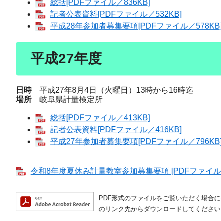
総括[PDFファイル／836KB]
記者公表資料[PDFファイル／532KB]
平成28年参加者募集要項[PDFファイル／578KB
平成27年度
日時
平成27年8月4日（火曜日）13時から16時迄
場所
岐阜県計量検定所
総括[PDFファイル／413KB]
記者公表資料[PDFファイル／416KB]
平成27年参加者募集要項[PDFファイル／796KB
令和8年度夏休み計量教室参加募集要項 [PDFファイル／
PDF形式のファイルをご覧いただく場合には、A
のリンク先からダウンロードしてください