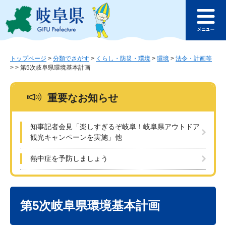
ペ
メ
このページの本文へ
ー
ニ
メ
ジ
ュ
ニ
の
ー
ュ
先
を
ー
頭
飛
トップページ
>
分類でさがす
>
くらし・防災・環境
>
環境
>
法令・計画等
>
>
第5次岐阜県環境基本計画
で
ば
す
し
。
て
重要なお知らせ
本
文
へ
知事記者会見「楽しすぎるぞ岐阜！岐阜県アウトドア
観光キャンペーンを実施」他
熱中症を予防しましょう
本
文
第5次岐阜県環境基本計画