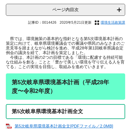
ページ内目次
記事ID：0014426
2020年5月21日更新
環境生活政策課
県では、環境施策の基本的な指針となる第5次環境基本計画の
策定に向けて、岐阜県環境審議会での審議や県民のみなさまのご
意見等を踏まえながら検討を進め、平成28年第1回岐阜県議会定
例会の議決を経て、本計画を策定しました。
今後は、本計画の2つの目標である「環境に配慮する持続可能
な仕組みを創る」ことと「豊かで美しい環境を守り伝える人を育
てる」ことの実現を目指し、取組みを進めていきます。
第5次岐阜県環境基本計画（平成28年
度〜令和2年度）
第5次岐阜県環境基本計画全文
第5次岐阜県環境基本計画全文[PDFファイル／2.0MB]