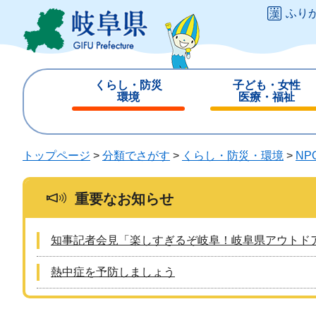
ペ
メ
ふり
ー
ニ
ジ
ュ
の
ー
先
を
くらし・防災
子ども・女性
頭
飛
環境
医療・福祉
で
ば
閉
閉
す
し
じ
じ
。
て
る
る
トップページ
>
分類でさがす
>
くらし・防災・環境
>
NP
本
文
へ
重要なお知らせ
知事記者会見「楽しすぎるぞ岐阜！岐阜県アウトド
熱中症を予防しましょう