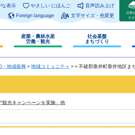
このページの本文へ
がな表示
やさしい にほんご
音声読み上げ
分類
Foreign language
文字サイズ・色変更
さが
産業・農林水産
社会基盤
労働・観光
まちづくり
閉
閉
じ
じ
る
る
O・地域振興
>
地域コミュニティ
>
>
不破郡垂井町垂井地区ま
ア観光キャンペーンを実施」他