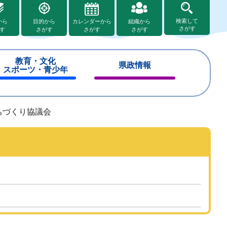
検索して
から
目的から
カレンダーから
組織から
さがす
す
さがす
さがす
さがす
教育・文化
県政情報
スポーツ・青少年
閉
閉
じ
じ
る
る
ちづくり協議会