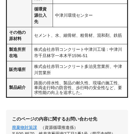
循環資
源仕入
中津川環境センター
先
その他の
セメント、水、細骨材、粗骨材、混和剤、鉄筋
原材料
製造所所
株式会社赤羽コンクリート中津川工場：中津川
在地
市千旦林字一本木平1596-51
株式会社赤羽コンクリート多治見営業所、中津
販売場所
川営業所
路面の排水性、製品の耐久性、現場の施工性、
製品紹介
車両走行時の防音性、歩行時の安全性など、要
求性能の向上を追求した。
このページの内容に関するお問い合わせ先
廃棄物対策課
（資源循環推進係）
〒500-8570
岐阜市薮田南2丁目1番1号（県庁舎9階）