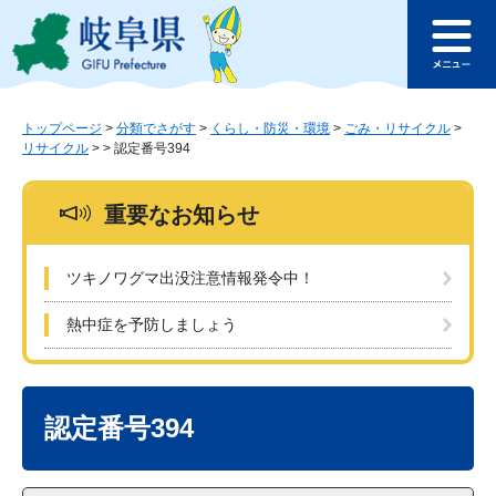
ペ
メ
このページの本文へ
ー
ニ
メ
ジ
ュ
ニ
の
ー
ュ
先
を
ー
頭
飛
トップページ
>
分類でさがす
>
くらし・防災・環境
>
ごみ・リサイクル
>
リサイクル
>
>
認定番号394
で
ば
す
し
。
て
重要なお知らせ
本
文
へ
ツキノワグマ出没注意情報発令中！
熱中症を予防しましょう
本
文
認定番号394