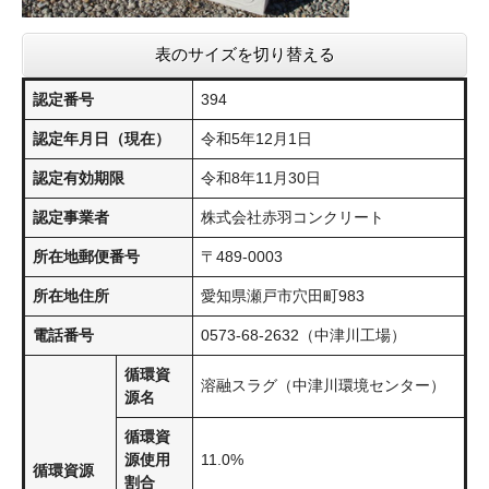
表のサイズを切り替える
認定番号
394
認定年月日（現在）
令和5年12月1日
認定有効期限
令和8年11月30日
認定事業者
株式会社赤羽コンクリート
所在地郵便番号
〒489-0003
所在地住所
愛知県瀬戸市穴田町983
電話番号
0573-68-2632（中津川工場）
循環資
溶融スラグ（中津川環境センター）
源名
循環資
源使用
11.0%
循環資源
割合