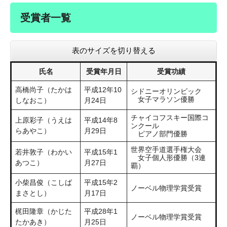
受賞者一覧
表のサイズを切り替える
氏名
受賞年月日
受賞功績
高橋尚子（たかは
平成12年10
シドニーオリンピック
女子マラソン優勝
しなおこ）
月24日
チャイコフスキー国際コ
上原彩子（うえは
平成14年8
ンクール
らあやこ）
月29日
ピアノ部門優勝
世界空手道選手権大会
若井敦子（わかい
平成15年1
女子個人形優勝（3連
あつこ）
月27日
覇）
小柴昌俊（こしば
平成15年2
ノーベル物理学賞受賞
まさとし）
月17日
梶田隆章（かじた
平成28年1
ノーベル物理学賞受賞
たかあき）
月25日