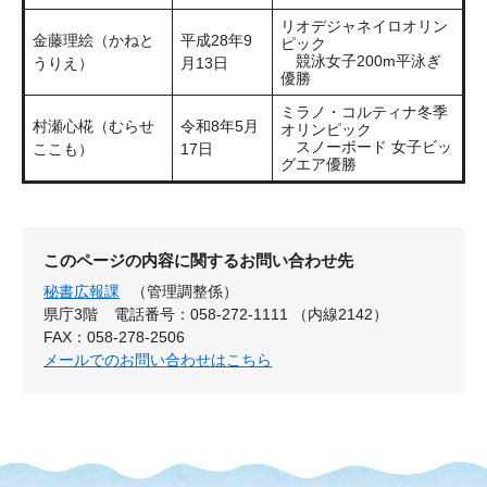
リオデジャネイロオリン
金藤理絵（かねと
平成28年9
ピック
競泳女子200m平泳ぎ
うりえ）
月13日
優勝
ミラノ・コルティナ冬季
村瀬心椛（むらせ
令和8年5月
オリンピック
スノーボード 女子ビッ
ここも）
17日
グエア優勝
このページの内容に関するお問い合わせ先
秘書広報課
（管理調整係）
県庁3階
電話番号：058-272-1111 （内線2142）
FAX：058-278-2506
メールでのお問い合わせはこちら