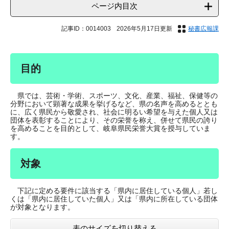
ページ内目次
記事ID：0014003
2026年5月17日更新
秘書広報課
目的
県では、芸術・学術、スポーツ、文化、産業、福祉、保健等の
分野において顕著な成果を挙げるなど、県の名声を高めるととも
に、広く県民から敬愛され、社会に明るい希望を与えた個人又は
団体を表彰することにより、その栄誉を称え、併せて県民の誇り
を高めることを目的として、岐阜県民栄誉大賞を授与していま
す。
対象
下記に定める要件に該当する「県内に居住している個人」若し
くは「県内に居住していた個人」又は「県内に所在している団体
が対象となります。
表のサイズを切り替える