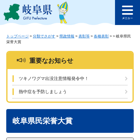
ペ
メ
このページの本文へ
ー
ニ
メ
ジ
ュ
ニ
の
ー
ュ
先
を
ー
頭
飛
トップページ
>
分類でさがす
>
県政情報
>
表彰等
>
各種表彰
>
>
岐阜県民
栄誉大賞
で
ば
す
し
。
て
重要なお知らせ
本
文
へ
ツキノワグマ出没注意情報発令中！
熱中症を予防しましょう
本
文
岐阜県民栄誉大賞