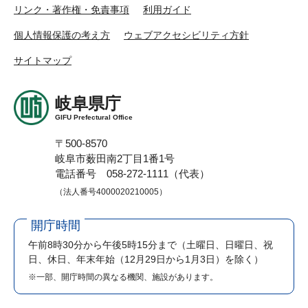
リンク・著作権・免責事項
利用ガイド
個人情報保護の考え方
ウェブアクセシビリティ方針
サイトマップ
岐阜県庁
GIFU Prefectural Office
〒500-8570
岐阜市薮田南2丁目1番1号
電話番号 058-272-1111（代表）
（法人番号4000020210005）
開庁時間
午前8時30分から午後5時15分まで
（土曜日、日曜日、祝
日、休日、年末年始（12月29日から1月3日）を除く）
※一部、開庁時間の異なる機関、施設があります。