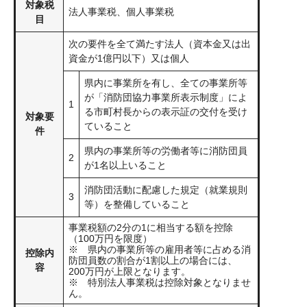
対象税
法人事業税、個人事業税
目
次の要件を全て満たす法人（資本金又は出
資金が1億円以下）又は個人
県内に事業所を有し、全ての事業所等
が「消防団協力事業所表示制度」によ
1
る市町村長からの表示証の交付を受け
対象要
ていること
件
県内の事業所等の労働者等に消防団員
2
が1名以上いること
消防団活動に配慮した規定（就業規則
3
等）を整備していること
事業税額の2分の1に相当する額を控除
（100万円を限度）
※ 県内の事業所等の雇用者等に占める消
控除内
防団員数の割合が1割以上の場合には、
容
200万円が上限となります。
※ 特別法人事業税は控除対象となりませ
ん。