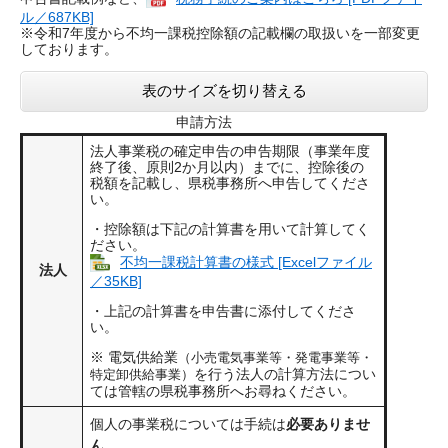
ル／687KB]
※令和7年度から不均一課税控除額の記載欄の取扱いを一部変更
しております。
表のサイズを切り替える
申請方法
法人事業税の確定申告の申告期限（事業年度
終了後、原則2か月以内）までに、控除後の
税額を記載し、県税事務所へ申告してくださ
い。
・控除額は下記の計算書を用いて計算してく
ださい。
不均一課税計算書の様式 [Excelファイル
法人
／35KB]
・上記の計算書を申告書に添付してくださ
い。
※ 電気供給業
（小売電気事業等・発電事業等・
を行う法人の計算方法につい
特定卸供給事業）
ては管轄の県税事務所へお尋ねください。
個人の事業税については手続は
必要ありませ
ん
。