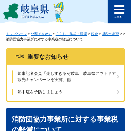
ペ
メ
このページの本文へ
ー
ニ
メ
ジ
ュ
ニ
の
ー
ュ
先
を
ー
頭
飛
トップページ
>
分類でさがす
>
くらし・防災・環境
>
税金
>
県税の概要
>
>
消防団協力事業所に対する事業税の軽減について
で
ば
す
し
。
て
重要なお知らせ
本
文
へ
知事記者会見「楽しすぎるぞ岐阜！岐阜県アウトドア
観光キャンペーンを実施」他
熱中症を予防しましょう
本
文
消防団協力事業所に対する事業税
の軽減について