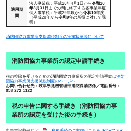
法人事業税：平成28年4月1日から
令和10
年3月31日
までの間に終了する各事業年度
適用期
個人事業税：平成29年度から
令和10年度
間
（平成28年から
令和9年
の所得に対して課
税）
消防団協力事業所支援減税制度の実施状況等について
消防団協力事業所の認定申請手続き
税の控除を受けるための消防団協力事業所の認定申請手続は
消防
団協力事業所支援減税制度のページへ
お問い合わせ先：岐阜県危機管理部消防課消防係／電話番号：
058-272-1122
税の申告に関する手続き（消防団協力事
業所の認定を受けた後の手続き）
申告書記載例など、
税務手続のご案内はこちら [PDFファイ