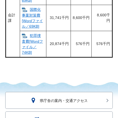
69KB]
国際化
会計
8,600千
事案対策費
31,741千円
8,600千円
課
円
[Wordファイ
ル／69KB]
犯罪捜
査費[Wordフ
20,874千円
576千円
576千円
ァイル／
74KB]
県庁舎の案内・交通アクセス