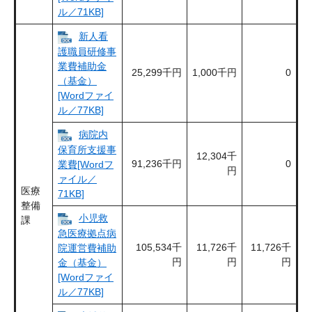
ル／71KB]
新人看
護職員研修事
業費補助金
25,299千円
1,000千円
0
（基金）
[Wordファイ
ル／77KB]
病院内
保育所支援事
12,304千
91,236千円
0
業費[Wordフ
円
ァイル／
医療
71KB]
整備
小児救
課
急医療拠点病
105,534千
11,726千
11,726千
院運営費補助
円
円
円
金（基金）
[Wordファイ
ル／77KB]