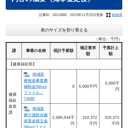
記事ID：0013886
2015年11月25日更新
財政課
表のサイズを切り替える
（単位：千円）
補正要求
予算計上
課
事業の名称
現計予算額
額
額
【健康福祉部】
地域医
療推進事業費
5,000千
0
5,000千円
補助金[Word
円
ファイル／
健康
73KB]
福祉
政策
地域医
課
療介護総合確
2,589,534千
310,372
310,372
保基金積立金
円
千円
千円
[Wordファイ