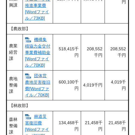
円
興課
推進事業費
[Wordファイ
ル／73KB]
【農政部】
機構集
農業
積協力金交付
518,415千
208,552
208,552
経営
事業費補助金
円
千円
千円
課
[Wordファイ
ル／70KB]
団体営
農地
600,100千
4,019千
農地災害復旧
整備
4,019千円
円
円
費[Wordファ
課
イル／70KB]
【林政部】
林道災
森林
134,468千
21,458千
21,458千
害復旧費
整備
円
円
円
[Wordファイ
課