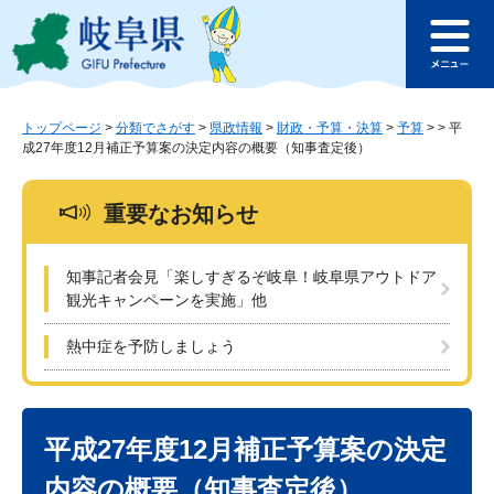
ペ
メ
このページの本文へ
ー
ニ
メ
ジ
ュ
ニ
の
ー
ュ
先
を
ー
頭
飛
トップページ
>
分類でさがす
>
県政情報
>
財政・予算・決算
>
予算
>
>
平
成27年度12月補正予算案の決定内容の概要（知事査定後）
で
ば
す
し
。
て
重要なお知らせ
本
文
へ
知事記者会見「楽しすぎるぞ岐阜！岐阜県アウトドア
観光キャンペーンを実施」他
熱中症を予防しましょう
本
文
平成27年度12月補正予算案の決定
内容の概要（知事査定後）