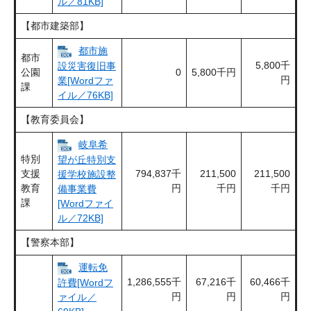
ル／81KB]
【都市建築部】
都市施
都市
5,800千
設災害復旧事
公園
0
5,800千円
円
業[Wordファ
課
イル／76KB]
【教育委員会】
岐阜希
特別
望が丘特別支
支援
794,837千
211,500
211,500
援学校施設整
教育
円
千円
千円
備事業費
課
[Wordファイ
ル／72KB]
【警察本部】
運転免
1,286,555千
67,216千
60,466千
許費[Wordフ
円
円
円
ァイル／