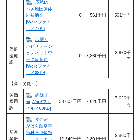
広域的
へき地医療体
0
561千円
561千円
制補助金
[Wordファイ
ル／77KB]
心臓リ
ハビリテーシ
保健
3,860千
ョンネットワ
医療
0
3,860千円
円
ーク事業費
課
[Wordファイ
ル／68KB]
【商工労働部】
労働
訓練手
7,620千
雇用
38,002千円
7,620千円
当[Wordファ
円
課
イル／69KB]
かかみ
がはら航空宇
新産
宙科学博物館
9,800千
業振
12,540千円
9,801千円
リニューアル