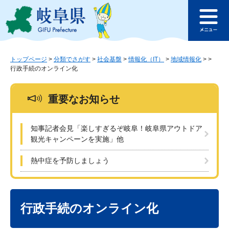
ペ
メ
このページの本文へ
ー
ニ
メ
ジ
ュ
ニ
の
ー
ュ
先
を
ー
頭
飛
トップページ
>
分類でさがす
>
社会基盤
>
情報化（IT）
>
地域情報化
>
>
行政手続のオンライン化
で
ば
す
し
。
て
重要なお知らせ
本
文
へ
知事記者会見「楽しすぎるぞ岐阜！岐阜県アウトドア
観光キャンペーンを実施」他
熱中症を予防しましょう
本
文
行政手続のオンライン化