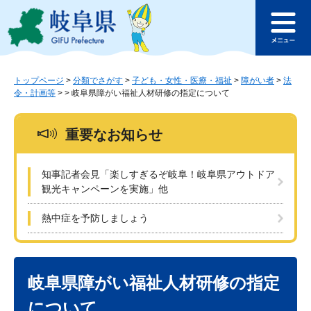
ペ
メ
このページの本文へ
ー
ニ
メ
ジ
ュ
ニ
の
ー
ュ
先
を
ー
頭
飛
トップページ
>
分類でさがす
>
子ども・女性・医療・福祉
>
障がい者
>
法
令・計画等
>
>
岐阜県障がい福祉人材研修の指定について
で
ば
す
し
。
て
重要なお知らせ
本
文
へ
知事記者会見「楽しすぎるぞ岐阜！岐阜県アウトドア
観光キャンペーンを実施」他
熱中症を予防しましょう
本
文
岐阜県障がい福祉人材研修の指定
について