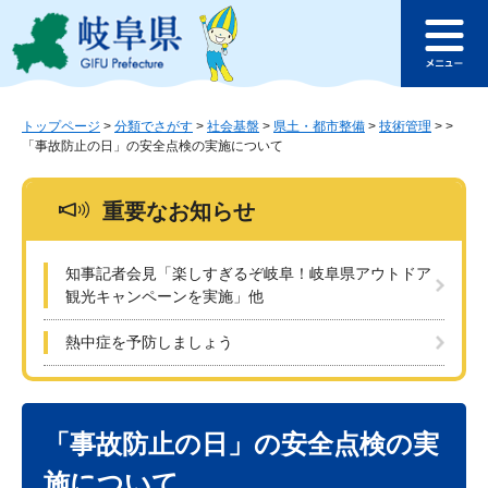
ペ
メ
このページの本文へ
ー
ニ
メ
ジ
ュ
ニ
の
ー
ュ
先
を
ー
頭
飛
トップページ
>
分類でさがす
>
社会基盤
>
県土・都市整備
>
技術管理
>
>
「事故防止の日」の安全点検の実施について
で
ば
す
し
。
て
重要なお知らせ
本
文
へ
知事記者会見「楽しすぎるぞ岐阜！岐阜県アウトドア
観光キャンペーンを実施」他
熱中症を予防しましょう
本
文
「事故防止の日」の安全点検の実
施について