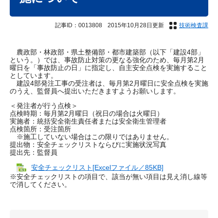
記事ID：0013808
2015年10月28日更新
技術検査課
農政部・林政部・県土整備部・都市建築部（以下「建設4部」
という。）では、事故防止対策の更なる強化のため、毎月第2月
曜日を「事故防止の日」に指定し、自主安全点検を実施すること
としています。
建設4部発注工事の受注者は、毎月第2月曜日に安全点検を実施
のうえ、監督員へ提出いただきますようお願いします。
＜発注者が行う点検＞
点検時期：毎月第2月曜日（祝日の場合は火曜日）
実施者：統括安全衛生責任者または安全衛生管理者
点検箇所：受注箇所
※施工していない場合はこの限りではありません。
提出物：安全チェックリストならびに実施状況写真
提出先：監督員
安全チェックリスト[Excelファイル／85KB]
※安全チェックリストの項目で、該当が無い項目は見え消し線等
で消してください。