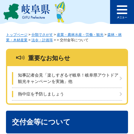
ペ
メ
このページの本文へ
ー
ニ
メ
ジ
ュ
ニ
の
ー
ュ
先
を
ー
頭
飛
トップページ
>
分類でさがす
>
産業・農林水産・労働・観光
>
森林・林
業・木材産業
>
法令・計画等
>
>
交付金等について
で
ば
す
し
。
て
重要なお知らせ
本
文
へ
知事記者会見「楽しすぎるぞ岐阜！岐阜県アウトドア
観光キャンペーンを実施」他
熱中症を予防しましょう
本
文
交付金等について