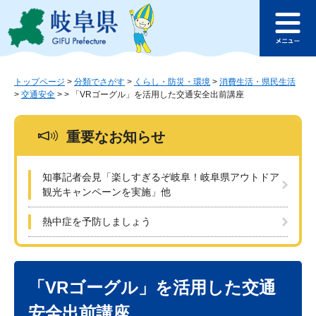
ペ
メ
このページの本文へ
ー
ニ
メ
ジ
ュ
ニ
の
ー
ュ
先
を
ー
頭
飛
トップページ
>
分類でさがす
>
くらし・防災・環境
>
消費生活・県民生活
>
交通安全
>
>
「VRゴーグル」を活用した交通安全出前講座
で
ば
す
し
。
て
重要なお知らせ
本
文
へ
知事記者会見「楽しすぎるぞ岐阜！岐阜県アウトドア
観光キャンペーンを実施」他
熱中症を予防しましょう
本
文
「VRゴーグル」を活用した交通
安全出前講座