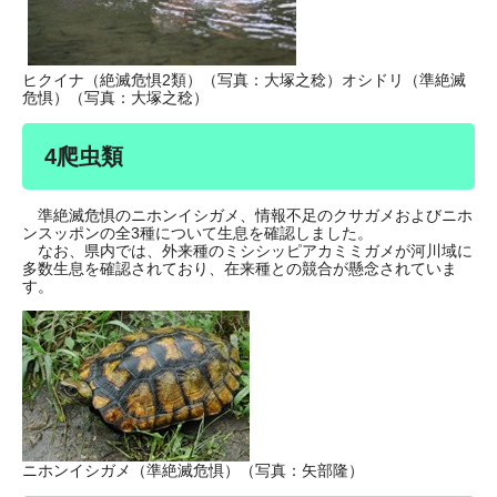
ヒクイナ（絶滅危惧2類）（写真：大塚之稔）オシドリ（準絶滅
危惧）（写真：大塚之稔）
4爬虫類
準絶滅危惧のニホンイシガメ、情報不足のクサガメおよびニホ
ンスッポンの全3種について生息を確認しました。
なお、県内では、外来種のミシシッピアカミミガメが河川域に
多数生息を確認されており、在来種との競合が懸念されていま
す。
ニホンイシガメ（準絶滅危惧）（写真：矢部隆）