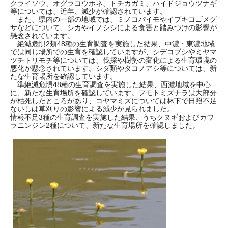
クライソウ、オグラコウホネ、トチカガミ、ハイドジョウツナギ
等については、近年、減少が確認されています。
また、県内の一部の地域では、ミノコバイモやイブキコゴメグ
サなどについて、シカやイノシシによる食害と踏みつけの影響が
懸念されています。
絶滅危惧2類48種の生育調査を実施した結果、中濃・東濃地域
では同じ場所での生育を確認していますが、シデコブシやミヤマ
ツチトリモチ等については、伐採や樹勢の変化による生育環境の
悪化が懸念されています。シダ類やタコノアシ等については、新
たな生育場所を確認しています。
準絶滅危惧48種の生育調査を実施した結果、西濃地域を中心
に、新たな生育場所を確認しています。フモトミズナラは大部分
が枯死したところがあり、コヤマミズについては林下で日照不足
ないしは草刈りの影響による減少が見られました。
情報不足3種の生育調査を実施した結果、うちクヌギおよびカワ
ラニンジン2種について、新たな生育場所を確認しました。