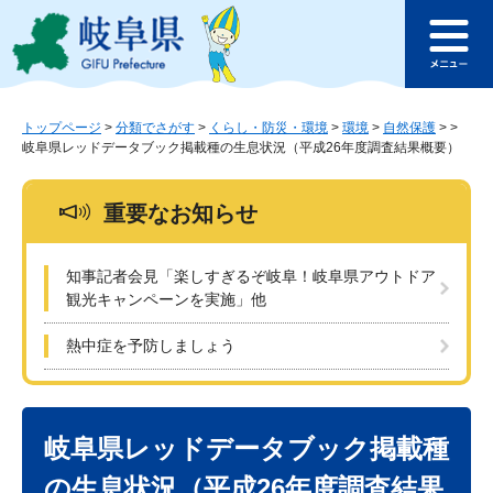
ペ
メ
このページの本文へ
ー
ニ
メ
ジ
ュ
ニ
の
ー
ュ
先
を
ー
頭
飛
トップページ
>
分類でさがす
>
くらし・防災・環境
>
環境
>
自然保護
>
>
岐阜県レッドデータブック掲載種の生息状況（平成26年度調査結果概要）
で
ば
す
し
。
て
重要なお知らせ
本
文
へ
知事記者会見「楽しすぎるぞ岐阜！岐阜県アウトドア
観光キャンペーンを実施」他
熱中症を予防しましょう
本
文
岐阜県レッドデータブック掲載種
の生息状況（平成26年度調査結果