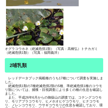
オグラコウホネ（絶滅危惧1類）（写真：高橋弘）トチカガミ
（絶滅危惧1類）（写真：福岡義洋）
2哺乳類
レッドデータブック掲載種のうち17種について調査を実施しま
した。
絶滅危惧1類の7種絶滅危惧2類の5種、準絶滅危惧1種のコウモ
リ類については、捕獲・目視調査により多くの種の生息を確認し
ました。
また、平成26年6月からの御嶽山の調査では、コテングコウモ
リ、モリアブラコウモリ、ヒメホオヒゲコウモリ、ヒナコウモ
リ、ノレンコウモリ、ウサギコウモリの生息を確認しており、環