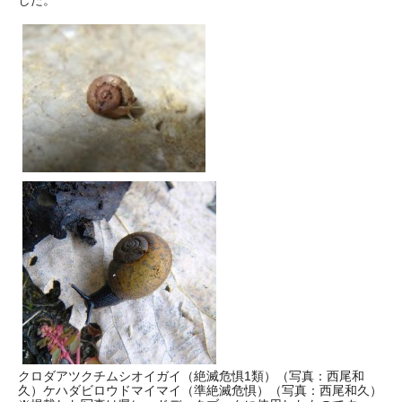
した。
クロダアツクチムシオイガイ（絶滅危惧1類）（写真：西尾和
久）ケハダビロウドマイマイ（準絶滅危惧）（写真：西尾和久）