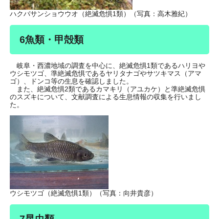
ハクバサンショウウオ（絶滅危惧1類）（写真：高木雅紀）
6魚類・甲殻類
岐阜・西濃地域の調査を中心に、絶滅危惧1類であるハリヨや
ウシモツゴ、準絶滅危惧であるヤリタナゴやサツキマス（アマ
ゴ）、ドンコ等の生息を確認しました。
また、絶滅危惧2類であるカマキリ（アユカケ）と準絶滅危惧
のスズキについて、文献調査による生息情報の収集を行いまし
た。
ウシモツゴ（絶滅危惧1類）（写真：向井貴彦）