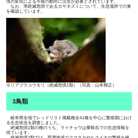
境の変化による今後の動向に注意が必要とされています。
なお、準絶滅危惧であるカヤネズミについて、生息場所での巣
を確認しています。
モリアブラコウモリ（絶滅危惧1類）（写真：山本輝正）
3鳥類
岐阜県全域でレッドリスト掲載種全41種を中心に繁殖期におけ
る生息状況を調査しました。
絶滅危惧1類の種のうち、ライチョウは乗鞍岳での生息情報を
得ています。
絶滅危惧2類では、西濃地域でクマタカやヒクイナの繁殖を確