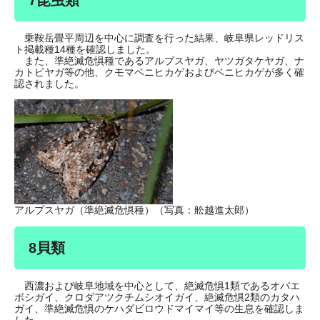
7昆虫類
乗鞍岳畳平周辺を中心に調査を行った結果、岐阜県レッドリス
ト掲載種14種を確認しました。
また、準絶滅危惧種であるアルプスヤガ、ヤツガタケヤガ、ナ
カトビヤガ等の他、クモマベニヒカゲおよびベニヒカゲが多く確
認されました。
アルプスヤガ（準絶滅危惧種）（写真：舩越進太郎）
8貝類
西濃および岐阜地域を中心として、絶滅危惧1類であるオバエ
ボシガイ、クロダアツクチムシオイガイ、絶滅危惧2類のカタハ
ガイ、準絶滅危惧のケハダビロウドマイマイ等の生息を確認しま