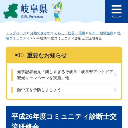
ペ
メ
このページの本文へ
ー
ニ
メ
ジ
ュ
ニ
の
ー
ュ
先
を
ー
頭
飛
トップページ
>
分類でさがす
>
くらし・防災・環境
>
NPO・地域振興
>
地
域コミュニティ
>
>
平成26年度コミュニティ診断士交流研修会
で
ば
す
し
。
て
重要なお知らせ
本
文
へ
知事記者会見「楽しすぎるぞ岐阜！岐阜県アウトドア
観光キャンペーンを実施」他
熱中症を予防しましょう
本
文
平成26年度コミュニティ診断士交
流研修会