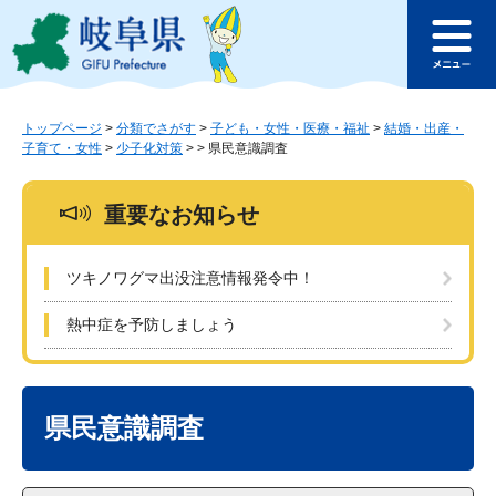
ペ
メ
このページの本文へ
ー
ニ
メ
ジ
ュ
ニ
の
ー
ュ
先
を
ー
頭
飛
トップページ
>
分類でさがす
>
子ども・女性・医療・福祉
>
結婚・出産・
子育て・女性
>
少子化対策
>
>
県民意識調査
で
ば
す
し
。
て
重要なお知らせ
本
文
へ
ツキノワグマ出没注意情報発令中！
熱中症を予防しましょう
本
文
県民意識調査