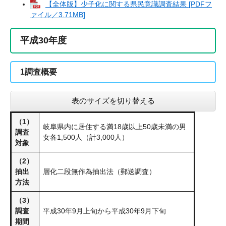
【全体版】少子化に関する県民意識調査結果 [PDFフ
ァイル／3.71MB]
平成30年度
1調査概要
表のサイズを切り替える
（1）
岐阜県内に居住する満18歳以上50歳未満の男
調査
女各1,500人（計3,000人）
対象
（2）
抽出
層化二段無作為抽出法（郵送調査）
方法
（3）
調査
平成30年9月上旬から平成30年9月下旬
期間