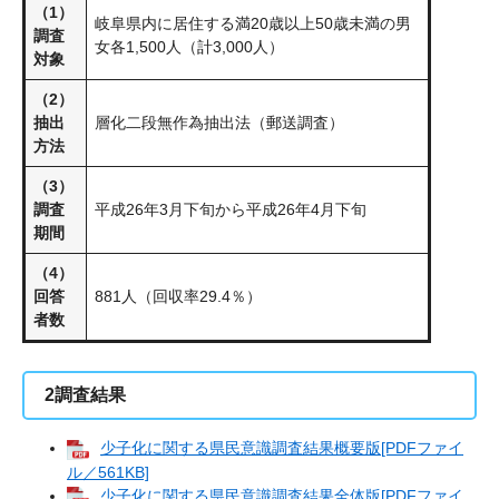
（1）
岐阜県内に居住する満20歳以上50歳未満の男
調査
女各1,500人（計3,000人）
対象
（2）
抽出
層化二段無作為抽出法（郵送調査）
方法
（3）
調査
平成26年3月下旬から平成26年4月下旬
期間
（4）
回答
881人（回収率29.4％）
者数
2調査結果
少子化に関する県民意識調査結果概要版[PDFファイ
ル／561KB]
少子化に関する県民意識調査結果全体版[PDFファイ