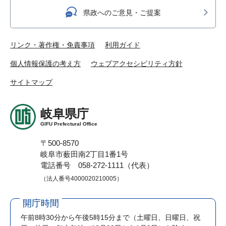
県政へのご意見・ご提案
リンク・著作権・免責事項
利用ガイド
個人情報保護の考え方
ウェブアクセシビリティ方針
サイトマップ
岐阜県庁
GIFU Prefectural Office
〒500-8570
岐阜市薮田南2丁目1番1号
電話番号 058-272-1111（代表）
（法人番号4000020210005）
開庁時間
午前8時30分から午後5時15分まで
（土曜日、日曜日、祝