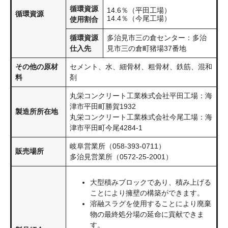
循環資源
14.6％（平田工場）
循環資源
14.4％（今尾工場）
使用割合
循環資源
多治見市三の倉センター：多治
仕入先
見市三の倉町猪場37番地
その他の原材
セメント、水、細骨材、粗骨材、鉄筋、混和
料
剤
丸栄コンクリート工業株式会社平田工場：海
津市平田町勝賀1932
製造所所在地
丸栄コンクリート工業株式会社今尾工場：海
津市平田町今尾4284-1
岐阜営業所（058-393-0711）
販売場所
多治見営業所（0572-25-2001）
大型積みブロックであり、積み上げる
ことにより擁壁の構築ができます。
溶融スラグを使用することにより廃棄
物の最終処分場の延命に貢献できま
す。