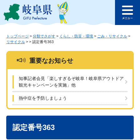
ペ
メ
このページの本文へ
ー
ニ
メ
ジ
ュ
ニ
の
ー
ュ
先
を
ー
頭
飛
トップページ
>
分類でさがす
>
くらし・防災・環境
>
ごみ・リサイクル
>
リサイクル
>
>
認定番号363
で
ば
す
し
。
て
重要なお知らせ
本
文
へ
知事記者会見「楽しすぎるぞ岐阜！岐阜県アウトドア
観光キャンペーンを実施」他
熱中症を予防しましょう
本
文
認定番号363