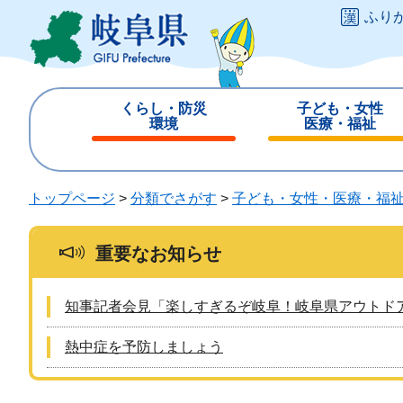
ペ
メ
ふり
ー
ニ
ジ
ュ
の
ー
先
を
くらし・防災
子ども・女性
頭
飛
環境
医療・福祉
で
ば
閉
閉
す
し
じ
じ
。
て
る
る
トップページ
>
分類でさがす
>
子ども・女性・医療・福
本
文
へ
重要なお知らせ
知事記者会見「楽しすぎるぞ岐阜！岐阜県アウトド
熱中症を予防しましょう