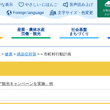
このページの本文へ
がな表示
やさしい にほんご
音声読み上げ
分類
Foreign language
文字サイズ・色変更
さが
産業・農林水産
社会基盤
労働・観光
まちづくり
閉
閉
じ
じ
る
る
祉
>
健康
>
感染症対策
>
>
市町村行動計画
ア観光キャンペーンを実施」他