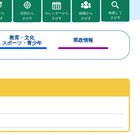
検索して
から
目的から
カレンダーから
組織から
さがす
す
さがす
さがす
さがす
教育・文化
県政情報
スポーツ・青少年
閉
閉
じ
じ
る
る