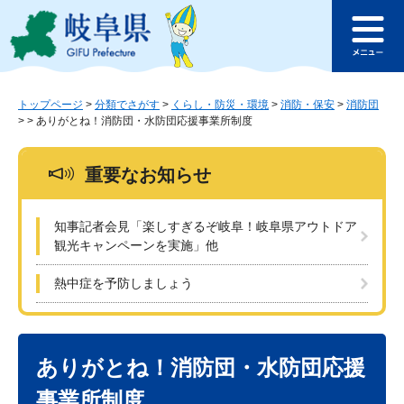
ペ
メ
このページの本文へ
ー
ニ
メ
ジ
ュ
ニ
の
ー
ュ
先
を
ー
頭
飛
トップページ
>
分類でさがす
>
くらし・防災・環境
>
消防・保安
>
消防団
>
>
ありがとね！消防団・水防団応援事業所制度
で
ば
す
し
。
て
重要なお知らせ
本
文
へ
知事記者会見「楽しすぎるぞ岐阜！岐阜県アウトドア
観光キャンペーンを実施」他
熱中症を予防しましょう
本
文
ありがとね！消防団・水防団応援
事業所制度