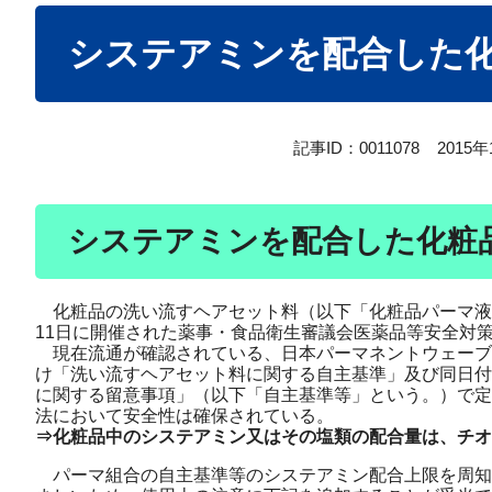
本
システアミンを配合した
文
記事ID：0011078
2015
システアミンを配合した化粧
化粧品の洗い流すヘアセット料（以下「化粧品パーマ液
11日に開催された薬事・食品衛生審議会医薬品等安全対
現在流通が確認されている、日本パーマネントウェーブ液
け「洗い流すヘアセット料に関する自主基準」及び同日付
に関する留意事項」（以下「自主基準等」という。）で定
法において安全性は確保されている。
⇒化粧品中のシステアミン又はその塩類の配合量は、チオグ
パーマ組合の自主基準等のシステアミン配合上限を周知