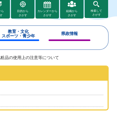
検索して
から
目的から
カレンダーから
組織から
さがす
す
さがす
さがす
さがす
教育・文化
県政情報
スポーツ・青少年
閉
閉
じ
じ
る
る
化粧品の使用上の注意等について