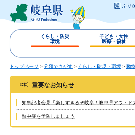
ペ
メ
ふり
ー
ニ
ジ
ュ
の
ー
先
を
くらし・防災
子ども・女性
頭
飛
環境
医療・福祉
で
ば
閉
閉
す
し
じ
じ
。
て
る
る
トップページ
>
分類でさがす
>
くらし・防災・環境
>
動
本
文
へ
重要なお知らせ
知事記者会見「楽しすぎるぞ岐阜！岐阜県アウトド
熱中症を予防しましょう