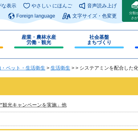
このページの本文へ
がな表示
やさしい にほんご
音声読み上げ
分類
Foreign language
文字サイズ・色変更
さが
産業・農林水産
社会基盤
労働・観光
まちづくり
閉
閉
じ
じ
る
る
物・ペット・生活衛生
>
生活衛生
>
>
システアミンを配合した
ア観光キャンペーンを実施」他