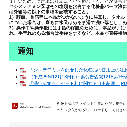
ましいため、使用上の注意に下記を追加することが妥当で
⇒システアミン又はその塩類を含有する化粧品パーマ液に
は外箱等に以下の事項を記載すること。
1）顔面、首筋等に本品がつかないように注意し、タオル
についた場合は、直ちに水又はぬるま湯で洗い落とし、ぬ
2）操作中や操作後には手指の保護のために、本品が手に
れ、手荒れのある場合は手袋をするなど、本品が直接接触
通知
「システアミンを配合した化粧品の使用上の注意等
（平成25年12月18日付け薬食審査発1218第1号薬
「洗い流すヘアセット料に関する自主基準」[PDF
PDF形式のファイルをご覧いただく場合には、A
のリンク先からダウンロードしてください