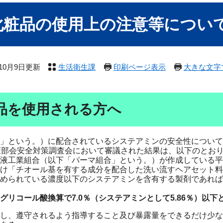
化粧品の使用上の注意等につい
年10月9日更新
生活衛生課
印刷ページ表示
大きな文字
品を使用される方へ
」という。）に配合されているシステアミンの安全性について、
策部会安全対策調査会において審議された結果は、以下のとお
工業組合（以下「パーマ組合」という。）が作成している平成
け「チオール基を有する成分を配合した洗い流すヘアセット料
められている濃度以下のシステアミンを含有する製剤であれば
リコール酸換算で7.0％（システアミンとして5.86％）以下
し、遵守されるよう指導すること及び暴露量をできるだけ少な