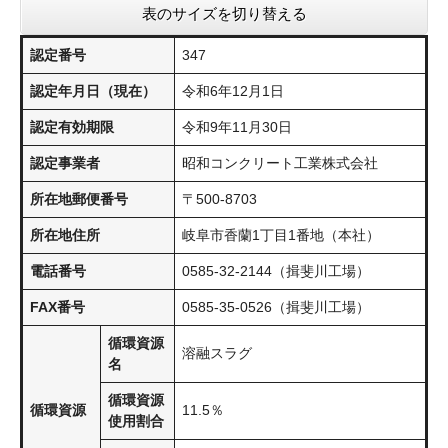
表のサイズを切り替える
認定番号
347
認定年月日（現在）
令和6年12月1日
認定有効期限
令和9年11月30日
認定事業者
昭和コンクリート工業株式会社
所在地郵便番号
〒500-8703
所在地住所
岐阜市香蘭1丁目1番地（本社）
電話番号
0585-32-2144（揖斐川工場）
FAX番号
0585-35-0526（揖斐川工場）
循環資源
溶融スラグ
名
循環資源
循環資源
11.5％
使用割合