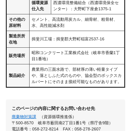
循環資源
西濃環境整備組合（西濃環境保全セ
仕入先
ンター）：大野町下座倉1375-1
その他の
セメント、高流動用炭カル、細骨材、粗骨材、
原材料
水、高性能減水剤
製造所所
揖斐川工場：揖斐郡大野町稲富2537-16
在地
昭和コンクリート工業株式会社（岐阜市香蘭1丁
販売場所
目1番地）
農業用の三面水路で、部材厚の薄い軽量タイプ
製品紹介
や、落としふた式のものや、協会型のボックスカ
ルバートにそのまま接続可能なものがあります。
このページの内容に関するお問い合わせ先
廃棄物対策課
（資源循環推進係）
〒500-8570
岐阜市薮田南2丁目1番1号（県庁舎9階）
電話番号：058-272-8214
FAX：058-278-2607