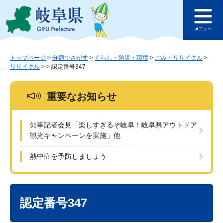
ペ
メ
このページの本文へ
ー
ニ
メ
ジ
ュ
ニ
の
ー
ュ
先
を
ー
頭
飛
トップページ
>
分類でさがす
>
くらし・防災・環境
>
ごみ・リサイクル
>
リサイクル
>
>
認定番号347
で
ば
す
し
。
て
重要なお知らせ
本
文
へ
知事記者会見「楽しすぎるぞ岐阜！岐阜県アウトドア
観光キャンペーンを実施」他
熱中症を予防しましょう
本
文
認定番号347