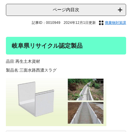
ページ内目次
記事ID：0010949
2024年12月1日更新
廃棄物対策課
岐阜県リサイクル認定製品
品目:再生土木資材
製品名:三面水路西濃スラグ