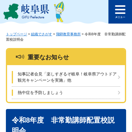
ペ
メ
このページの本文へ
ー
ニ
メ
ジ
ュ
ニ
の
ー
ュ
先
を
ー
頭
飛
トップページ
>
組織でさがす
>
飛騨教育事務所
>
令和8年度 非常勤講師配
置校説明会
で
ば
す
し
。
て
重要なお知らせ
本
文
へ
知事記者会見「楽しすぎるぞ岐阜！岐阜県アウトドア
観光キャンペーンを実施」他
熱中症を予防しましょう
本
文
令和8年度 非常勤講師配置校説
明会