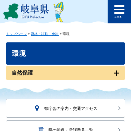
ペ
メ
このページの本文へ
ー
ニ
メ
ジ
ュ
ニ
の
ー
ュ
先
を
ー
頭
飛
トップページ
>
資格・試験・免許
>
環境
で
ば
本
す
し
文
環境
。
て
本
文
へ
自然保護
県庁舎の案内・交通アクセス
県の組織・電話番号一覧