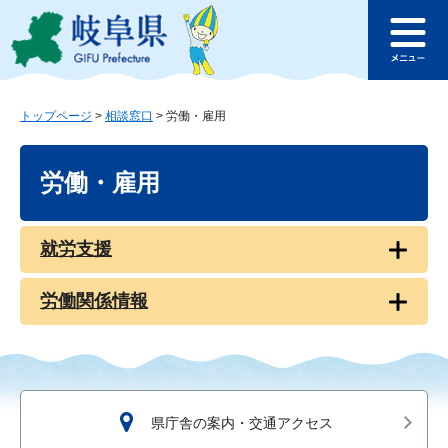
ペ
メ
このページの本文へ
ー
ニ
メ
ジ
ュ
ニ
の
ー
ュ
先
を
ー
頭
飛
トップページ
>
相談窓口
>
労働・雇用
で
ば
本
す
し
文
労働・雇用
。
て
本
文
へ
就労支援
労働関係情報
県庁舎の案内・交通アクセス