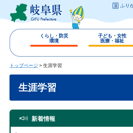
ペ
メ
ふり
ー
ニ
ジ
ュ
の
ー
先
を
くらし・防災
子ども・女性
頭
飛
環境
医療・福祉
で
ば
閉
閉
す
し
じ
じ
。
て
る
る
トップページ
>
生涯学習
本
文
本
へ
生涯学習
文
新着情報