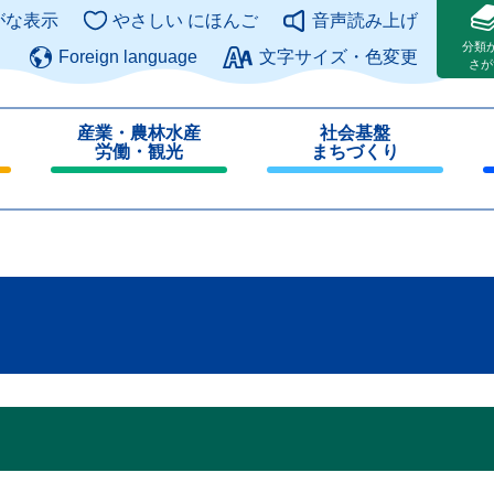
このページの本文へ
がな表示
やさしい にほんご
音声読み上げ
分類
Foreign language
文字サイズ・色変更
さが
産業・農林水産
社会基盤
労働・観光
まちづくり
閉
閉
じ
じ
る
る