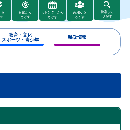
検索して
から
目的から
カレンダーから
組織から
さがす
す
さがす
さがす
さがす
教育・文化
県政情報
スポーツ・青少年
閉
閉
じ
じ
る
る