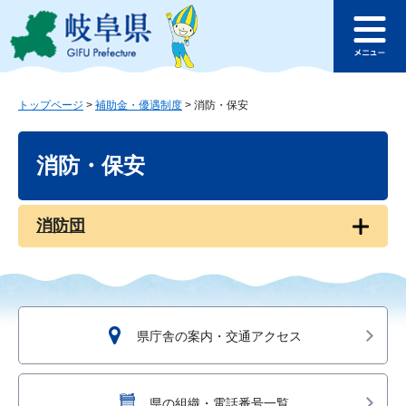
ペ
メ
このページの本文へ
ー
ニ
メ
ジ
ュ
ニ
の
ー
ュ
先
を
ー
頭
飛
トップページ
>
補助金・優遇制度
>
消防・保安
で
ば
本
す
し
文
消防・保安
。
て
本
文
へ
消防団
県庁舎の案内・交通アクセス
県の組織・電話番号一覧