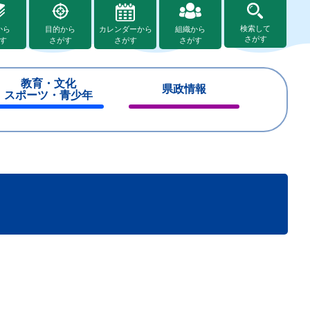
検索して
から
目的から
カレンダーから
組織から
さがす
す
さがす
さがす
さがす
教育・文化
県政情報
スポーツ・青少年
閉
閉
じ
じ
る
る