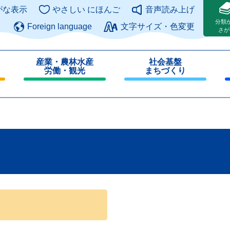
このページの本文へ
がな表示
やさしい にほんご
音声読み上げ
分類
Foreign language
文字サイズ・色変更
さが
産業・農林水産
社会基盤
労働・観光
まちづくり
閉
閉
じ
じ
る
る