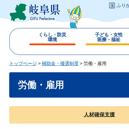
ペ
メ
ふり
ー
ニ
ジ
ュ
の
ー
先
を
くらし・防災
子ども・女性
頭
飛
環境
医療・福祉
で
ば
閉
閉
す
し
じ
じ
。
て
る
る
トップページ
>
補助金・優遇制度
>
労働・雇用
本
文
本
へ
労働・雇用
文
人材確保支援