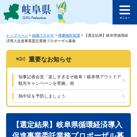
ペ
メ
このページの本文へ
ー
ニ
メ
ジ
ュ
ニ
の
ー
ュ
先
を
ー
頭
飛
トップページ
>
組織でさがす
>
廃棄物対策課
>
【選定結果】岐阜県循環経
済導入促進事業委託業務プロポーザル募集
で
ば
す
し
。
て
重要なお知らせ
本
文
へ
知事記者会見「楽しすぎるぞ岐阜！岐阜県アウトドア
観光キャンペーンを実施」他
熱中症を予防しましょう
本
文
【選定結果】岐阜県循環経済導入
促進事業委託業務プロポーザル募