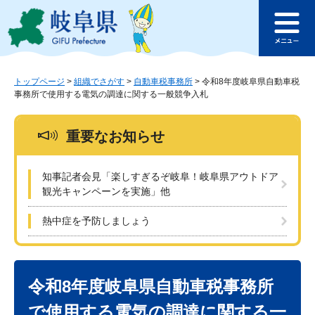
ペ
メ
このページの本文へ
ー
ニ
メ
ジ
ュ
ニ
の
ー
ュ
先
を
ー
頭
飛
トップページ
>
組織でさがす
>
自動車税事務所
>
令和8年度岐阜県自動車税
事務所で使用する電気の調達に関する一般競争入札
で
ば
す
し
。
て
重要なお知らせ
本
文
へ
知事記者会見「楽しすぎるぞ岐阜！岐阜県アウトドア
観光キャンペーンを実施」他
熱中症を予防しましょう
本
文
令和8年度岐阜県自動車税事務所
で使用する電気の調達に関する一