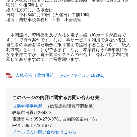
電子入札及び郵便等による入札書提出期限 令和8年2月9日（月
曜日）午後5時まで
紙入札方式による場合は
日時：令和8年2月10日（火曜日）午前10時
場所：自動車税事務所 2階 小会議室
本調達は、資料提出及び入札を電子手続（ICカードが必要で
す。）で行う案件です。なお、本サービスを利用できない者は、
発注者の承諾を得た場合に限り書面で提出すること（以下「紙入
札方式」という。）ができます。なお、本案件は令和8年度にか
かる案件ですが、電子調達システムの都合上、令和7年度内に掲
示してありますので、ご留意願います。
入札公告（電力供給） [PDFファイル／182KB]
このページの内容に関するお問い合わせ先
自動車税事務所
（総務課税課管理調整係）
岐阜市日置江2648-3
電話番号：058-279-3781 自動応答案内「6」
FAX：058-279-5677
メールでのお問い合わせはこちら