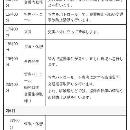
交番内勤務
分
どを行います。
15時00
管内パトロ
管内をパトロールして、犯罪抑止活動や交通
分
ール
事故防止活動を行います。
17時00
立番
交番の外に立って警戒します。
分
18時00
夕食・休憩
分
19時00
管内で盗難事件が発生。直ちに現場へ急行し
事件発生
分
ます。
管内パトロ
管内パトロール、不審者に対する職務質問、
ール
交通指導取締りを行います。
20時00
職務質問
分
また、駐輪場などでは、盗難自転車の確認や
交通指導取
盗難防止活動を行います。
締り
2日目
2時00
仮眠・休憩
分