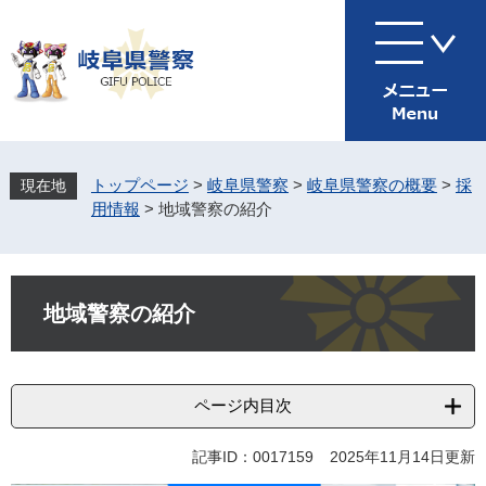
ペ
メ
ー
ニ
ジ
ュ
の
ー
先
を
頭
飛
で
ば
す
し
トップページ
>
岐阜県警察
>
岐阜県警察の概要
>
採
。
て
用情報
>
地域警察の紹介
本
文
へ
本
文
地域警察の紹介
ページ内目次
記事ID：0017159
2025年11月14日更新