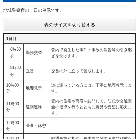
地域警察官の一日の例示です。
表のサイズを切り替える
1日目
8時30
管内で発生した事件・事故の報告等の引き継
勤務交替
ぎを受けます。
分
9時30
立番
交番の外に立って警戒します。
分
10時00
道に迷っている方には、丁寧に地理教示しま
地理教示
分
す。
管内の住宅や商店を訪問して、防犯や交通安
11時00
巡回連絡
全の指導を行うとともに意見や要望に応えま
分
す。
12時00
昼食・休憩
分
13時00
交通事故や相談、被害届に関する書類作成な