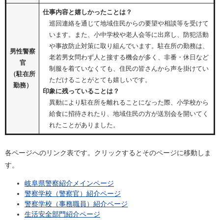
仕
事内容と嬉しかったことは？
巡回連絡を通じて地域住民からの要望や相談等を受けて
います。また、小中学校や老人会等に出席し、防犯活動
や事故防止対策に取り組んでいます。駐在所の勤務は、
男性警察
老若男女問わず人と接する機会が多く、非番・休日など
官
制服を着ていなくても、住民の皆さんから声を掛けてい
（駐在所
ただけることがとても嬉しいです。
勤務）
印象に残っていることは？
異動により駐在所を離れることになった際、小学校から
給食に招待されたり、地域住民の方が送別会を開いてく
れたことがありました。
各ページへのリンク表です。クリックするとそのページに移動しま
す。
岐阜県警察紹介メインページ
警察学校（警察官）紹介ページ
警察学校（事務職員）紹介ページ
生活安全部門紹介ページ