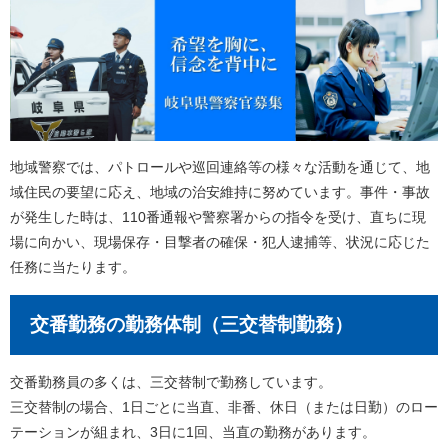
地域警察では、パトロールや巡回連絡等の様々な活動を通じて、地
域住民の要望に応え、地域の治安維持に努めています。事件・事故
が発生した時は、110番通報や警察署からの指令を受け、直ちに現
場に向かい、現場保存・目撃者の確保・犯人逮捕等、状況に応じた
任務に当たります。
交番勤務の勤務体制（三交替制勤務）
交番勤務員の多くは、三交替制で勤務しています。
三交替制の場合、1日ごとに当直、非番、休日（または日勤）のロー
テーションが組まれ、3日に1回、当直の勤務があります。