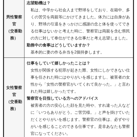
志望動機は？
私は、中学から社会人まで野球をしており、在籍中、多
男性警察
くの苦労を両親等にかけてきました。体力には自身があ
官
り、野球の引退をきっかけに感謝の念と体を使ってでき
（交番勤
る仕事はないかと考えた時に、警察官は両親を含む県民
務）
の方に対して奉仕ができる仕事だと考え志望しました。
勤務中の食事はどうしていますか？
基本的に妻の作る弁当を2個持参します。
仕事をしていて嬉しかったことは？
女性が関係する犯罪が起きた際、女性にしかできない仕
事を任された時にはやりがいを感じますし、被害者の女
性から「女性の警察官がいてくれて良かった。」と言わ
女性警察
れた時は嬉しかったです。
官
警察官を目指している方へのアドバイス
（交番勤
被害者の方の安心した顔を見た時や、すれ違った人など
務）
に「いつもありがとう。ご苦労様。」と声を掛けていた
だくとやりがいを感じます。警察官の仕事は、必ずやり
がいを感じることのできる仕事です。是非あなたも警察
官になってください。