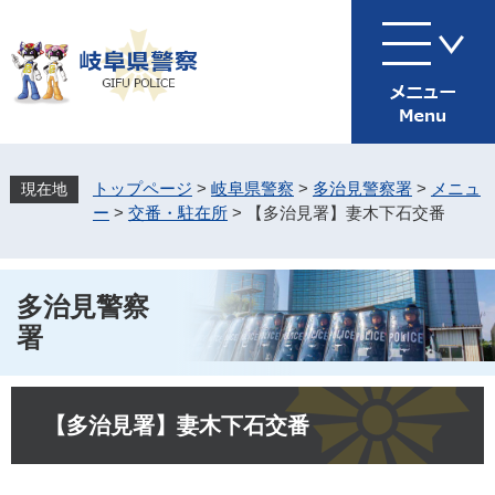
ペ
メ
ー
ニ
ジ
ュ
の
ー
先
を
頭
飛
で
ば
す
し
トップページ
>
岐阜県警察
>
多治見警察署
>
メニュ
。
て
ー
>
交番・駐在所
>
【多治見署】妻木下石交番
本
文
へ
多治見警察
署
本
文
【多治見署】妻木下石交番