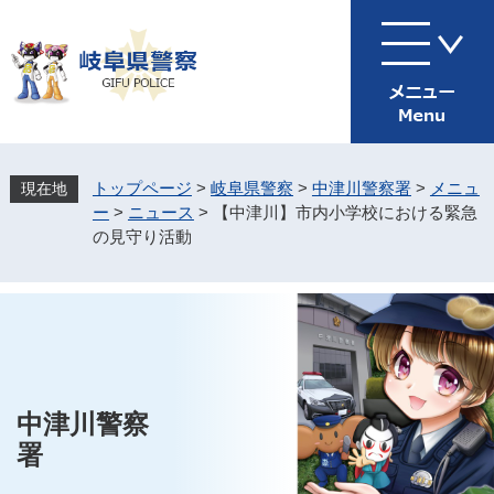
ペ
メ
ー
ニ
ジ
ュ
の
ー
先
を
頭
飛
で
ば
す
し
トップページ
>
岐阜県警察
>
中津川警察署
>
メニュ
。
て
ー
>
ニュース
>
【中津川】市内小学校における緊急
本
の見守り活動
文
へ
中津川警察
署