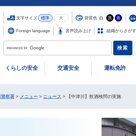
文字サイズ
背景色
標準
大
白
黒
青
Foreign language
音声読み上げ
組織からさが
G
o
o
g
くらしの安全
交通安全
運転免許
l
e
カ
ス
川警察署
>
メニュー
>
ニュース
>
【中津川】飲酒検問の実施
タ
ム
検
索