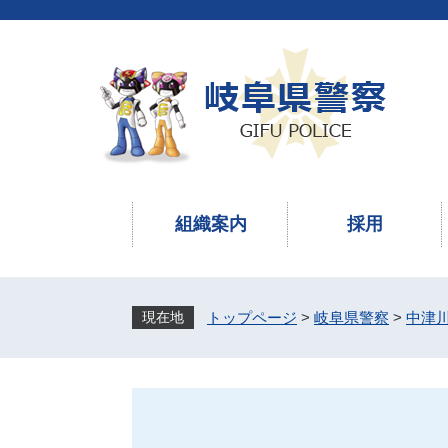
ペ
メ
ー
ニ
ジ
ュ
の
ー
先
を
頭
飛
で
ば
す
し
。
て
本
組織案内
採用
文
へ
トップページ
>
岐阜県警察
>
中津