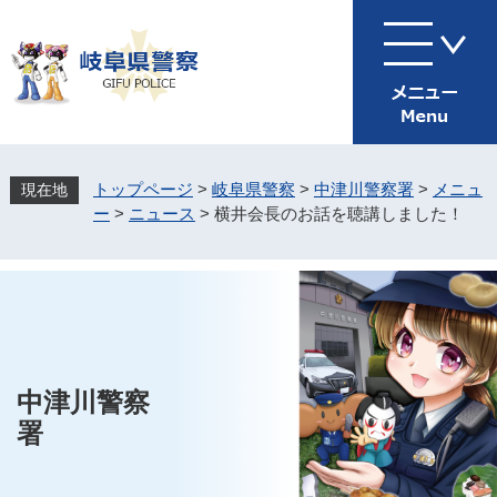
ペ
メ
ー
ニ
ジ
ュ
の
ー
先
を
頭
飛
で
ば
す
し
トップページ
>
岐阜県警察
>
中津川警察署
>
メニュ
。
て
ー
>
ニュース
>
横井会長のお話を聴講しました！
本
文
へ
中津川警察
署