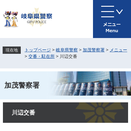
ペ
メ
ー
ニ
ジ
ュ
の
ー
先
を
頭
飛
で
ば
す
し
トップページ
>
岐阜県警察
>
加茂警察署
>
メニュー
。
て
>
交番・駐在所
>
川辺交番
本
文
へ
加茂警察署
本
文
川辺交番