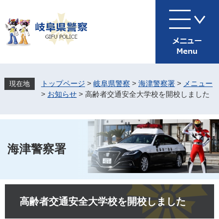
ペ
メ
ー
ニ
ジ
ュ
の
ー
先
を
頭
飛
で
ば
す
し
トップページ
>
岐阜県警察
>
海津警察署
>
メニュー
。
て
>
お知らせ
>
高齢者交通安全大学校を開校しました
本
文
へ
海津警察署
本
文
高齢者交通安全大学校を開校しました