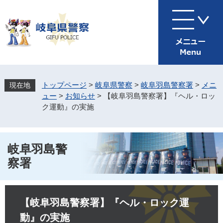
ペ
メ
ー
ニ
ジ
ュ
の
ー
先
を
頭
飛
で
ば
す
し
トップページ
>
岐阜県警察
>
岐阜羽島警察署
>
メニ
。
て
ュー
>
お知らせ
>
【岐阜羽島警察署】『ヘル・ロッ
本
ク運動』の実施
文
へ
岐阜羽島警
察署
本
文
【岐阜羽島警察署】『ヘル・ロック運
動』の実施