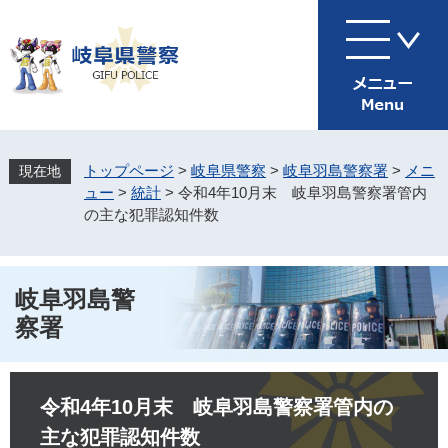
ペ
メ
ー
ニ
ジ
ュ
の
ー
先
を
頭
飛
で
ば
す
し
トップページ
>
岐阜県警察
>
岐阜羽島警察署
>
メニ
。
て
ュー
>
統計
>
令和4年10月末 岐阜羽島警察署管内
本
の主な犯罪認知件数
文
へ
岐阜羽島警
察署
本
文
令和4年10月末 岐阜羽島警察署管内の
主な犯罪認知件数