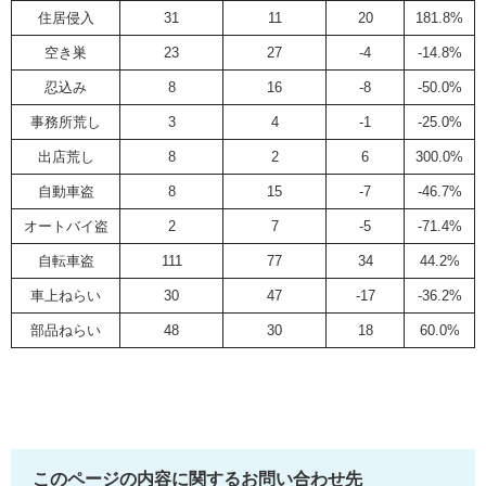
住居侵入
31
11
20
181.8%
空き巣
23
27
-4
-14.8%
忍込み
8
16
-8
-50.0%
事務所荒し
3
4
-1
-25.0%
出店荒し
8
2
6
300.0%
自動車盗
8
15
-7
-46.7%
オートバイ盗
2
7
-5
-71.4%
自転車盗
111
77
34
44.2%
車上ねらい
30
47
-17
-36.2%
部品ねらい
48
30
18
60.0%
このページの内容に関するお問い合わせ先