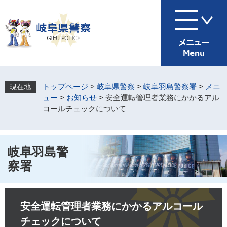
ペ
メ
ー
ニ
ジ
ュ
の
ー
先
を
頭
飛
で
ば
す
し
トップページ
>
岐阜県警察
>
岐阜羽島警察署
>
メニ
。
て
ュー
>
お知らせ
>
安全運転管理者業務にかかるアル
本
コールチェックについて
文
へ
岐阜羽島警
察署
本
文
安全運転管理者業務にかかるアルコール
チェックについて