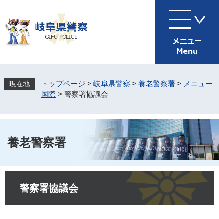
ペ
メ
ー
ニ
ジ
ュ
の
ー
先
を
頭
飛
で
ば
す
し
トップページ
>
岐阜県警察
>
養老警察署
>
メニュー
。
て
国際
>
警察署協議会
本
文
へ
養老警察署
本
文
警察署協議会