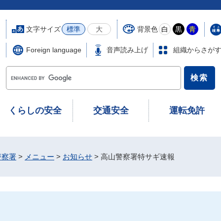
文字サイズ
背景色
標準
大
白
黒
青
Foreign language
音声読み上げ
組織からさが
G
o
o
g
くらしの安全
交通安全
運転免許
l
e
カ
ス
警察署
>
メニュー
>
お知らせ
>
高山警察署特サギ速報
タ
ム
検
索