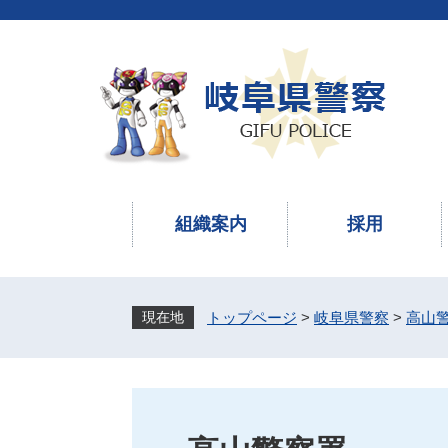
ペ
メ
ー
ニ
ジ
ュ
の
ー
先
を
頭
飛
で
ば
す
し
。
て
本
組織案内
採用
文
へ
トップページ
>
岐阜県警察
>
高山