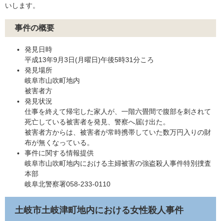
いします。
事件の概要
発見日時
平成13年9月3日(月曜日)午後5時31分ころ
発見場所
岐阜市山吹町地内
被害者方
発見状況
仕事を終えて帰宅した家人が、一階六畳間で腹部を刺されて
死亡している被害者を発見、警察へ届け出た。
被害者方からは、被害者が常時携帯していた数万円入りの財
布が無くなっている。
事件に関する情報提供
岐阜市山吹町地内における主婦被害の強盗殺人事件特別捜査
本部
岐阜北警察署058-233-0110
土岐市土岐津町地内における女性殺人事件