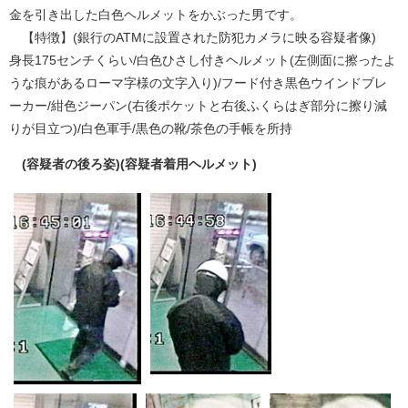
金を引き出した白色ヘルメットをかぶった男です。
【特徴】(銀行のATMに設置された防犯カメラに映る容疑者像)
身長175センチくらい/白色ひさし付きヘルメット(左側面に擦ったよ
うな痕があるローマ字様の文字入り)/フード付き黒色ウインドブレ
ーカー/紺色ジーパン(右後ポケットと右後ふくらはぎ部分に擦り減
りが目立つ)/白色軍手/黒色の靴/茶色の手帳を所持
(容疑者の後ろ姿)
(容疑者着用ヘルメット)