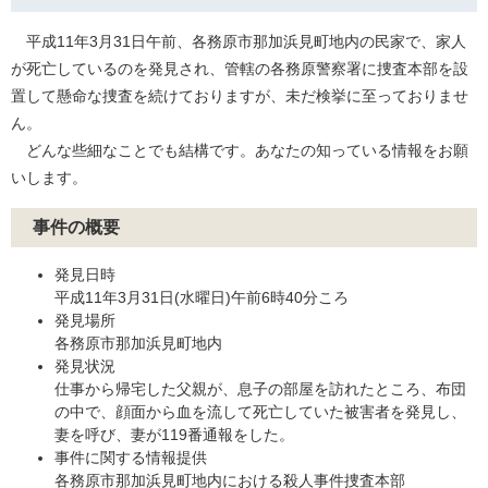
平成11年3月31日午前、各務原市那加浜見町地内の民家で、家人
が死亡しているのを発見され、管轄の各務原警察署に捜査本部を設
置して懸命な捜査を続けておりますが、未だ検挙に至っておりませ
ん。
どんな些細なことでも結構です。あなたの知っている情報をお願
いします。
事件の概要
発見日時
平成11年3月31日(水曜日)午前6時40分ころ
発見場所
各務原市那加浜見町地内
発見状況
仕事から帰宅した父親が、息子の部屋を訪れたところ、布団
の中で、顔面から血を流して死亡していた被害者を発見し、
妻を呼び、妻が119番通報をした。
事件に関する情報提供
各務原市那加浜見町地内における殺人事件捜査本部