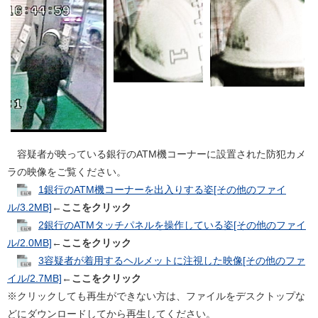
容疑者が映っている銀行のATM機コーナーに設置された防犯カメ
ラの映像をご覧ください。
1銀行のATM機コーナーを出入りする姿[その他のファイ
ル/3.2MB]
←
ここをクリック
2銀行のATMタッチパネルを操作している姿[その他のファイ
ル/2.0MB]
←
ここをクリック
3容疑者が着用するヘルメットに注視した映像[その他のファ
イル/2.7MB]
←
ここをクリック
※クリックしても再生ができない方は、ファイルをデスクトップな
どにダウンロードしてから再生してください。