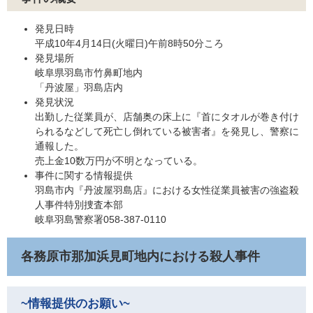
発見日時
平成10年4月14日(火曜日)午前8時50分ころ
発見場所
岐阜県羽島市竹鼻町地内
「丹波屋」羽島店内
発見状況
出勤した従業員が、店舗奥の床上に『首にタオルが巻き付け
られるなどして死亡し倒れている被害者』を発見し、警察に
通報した。
売上金10数万円が不明となっている。
事件に関する情報提供
羽島市内『丹波屋羽島店』における女性従業員被害の強盗殺
人事件特別捜査本部
岐阜羽島警察署058-387-0110
各務原市那加浜見町地内における殺人事件
~情報提供のお願い~