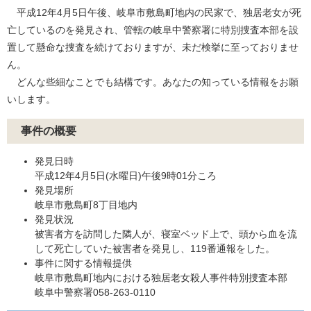
平成12年4月5日午後、岐阜市敷島町地内の民家で、独居老女が死
亡しているのを発見され、管轄の岐阜中警察署に特別捜査本部を設
置して懸命な捜査を続けておりますが、未だ検挙に至っておりませ
ん。
どんな些細なことでも結構です。あなたの知っている情報をお願
いします。
事件の概要
発見日時
平成12年4月5日(水曜日)午後9時01分ころ
発見場所
岐阜市敷島町8丁目地内
発見状況
被害者方を訪問した隣人が、寝室ベッド上で、頭から血を流
して死亡していた被害者を発見し、119番通報をした。
事件に関する情報提供
岐阜市敷島町地内における独居老女殺人事件特別捜査本部
岐阜中警察署058-263-0110