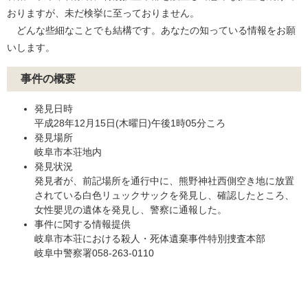
おりますが、未だ検挙に至っておりません。
どんな些細なことでも結構です。あなたの知っている情報をお願
いします。
事件の概要
発見日時
平成28年12月15日(木曜日)午後1時05分ころ
発見場所
岐阜市本荘地内
発見状況
発見者が、前記場所を通行中に、熊野神社西側空き地に放置
されている白色リュックサックを発見し、確認したところ、
女性嬰児の遺体を発見し、警察に通報した。
事件に関する情報提供
岐阜市本荘における殺人・死体遺棄事件特別捜査本部
岐阜中警察署058-263-0110