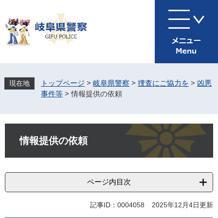
ペ
メ
ー
ニ
ジ
ュ
の
ー
先
を
頭
飛
で
ば
す
し
トップページ
>
岐阜県警察
>
捜査にご協力を
>
凶悪
。
て
事件等
>
情報提供の依頼
本
文
へ
本
文
情報提供の依頼
ページ内目次
記事ID：0004058
2025年12月4日更新