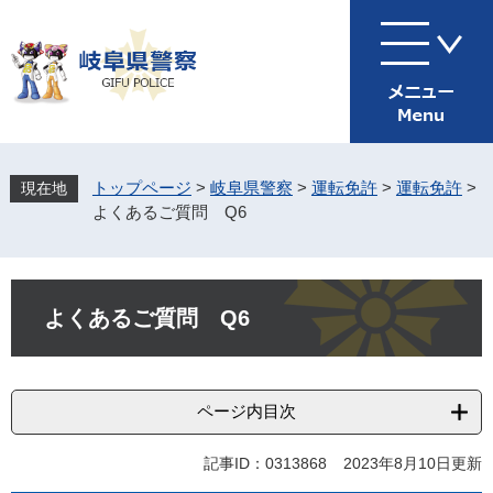
ペ
メ
ー
ニ
ジ
ュ
の
ー
先
を
頭
飛
で
ば
す
し
トップページ
>
岐阜県警察
>
運転免許
>
運転免許
>
。
て
よくあるご質問 Q6
本
文
へ
本
文
よくあるご質問 Q6
ページ内目次
記事ID：0313868
2023年8月10日更新