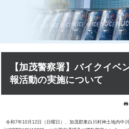
本
文
【加茂警察署】バイクイベ
報活動の実施について
令和7年10月12日（日曜日）、加茂郡東白川村神土地内中