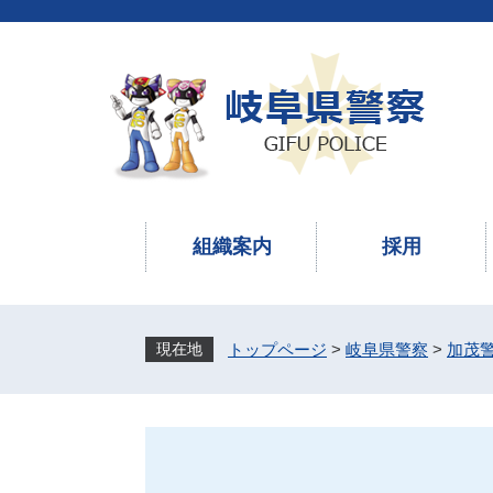
ペ
メ
ー
ニ
ジ
ュ
の
ー
先
を
頭
飛
で
ば
す
し
。
て
本
組織案内
採用
文
へ
トップページ
>
岐阜県警察
>
加茂