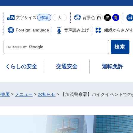
文字サイズ
背景色
標準
大
白
黒
青
Foreign language
音声読み上げ
組織からさが
G
o
o
g
くらしの安全
交通安全
運転免許
l
e
カ
ス
警察署
>
メニュー
>
お知らせ
>
【加茂警察署】バイクイベントでの
タ
ム
検
索