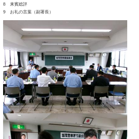
8 来賓総評
9 お礼の言葉（副署長）