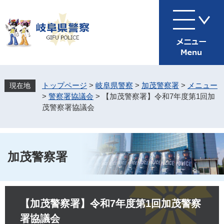
ペ
メ
ー
ニ
ジ
ュ
の
ー
先
を
頭
飛
で
ば
す
し
トップページ
>
岐阜県警察
>
加茂警察署
>
メニュー
。
て
>
警察署協議会
>
【加茂警察署】令和7年度第1回加
本
茂警察署協議会
文
へ
加茂警察署
本
文
【加茂警察署】令和7年度第1回加茂警察
署協議会