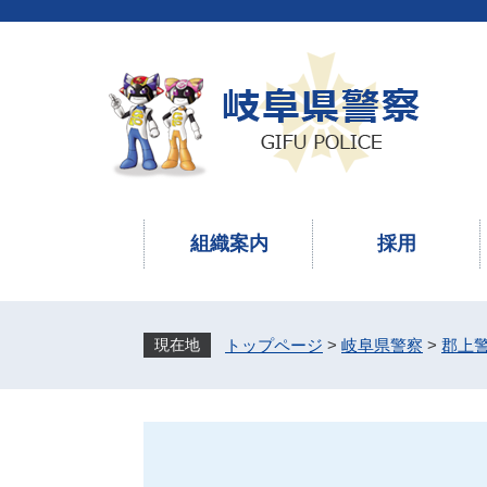
ペ
メ
ー
ニ
ジ
ュ
の
ー
先
を
頭
飛
で
ば
す
し
。
て
本
組織案内
採用
文
へ
トップページ
>
岐阜県警察
>
郡上