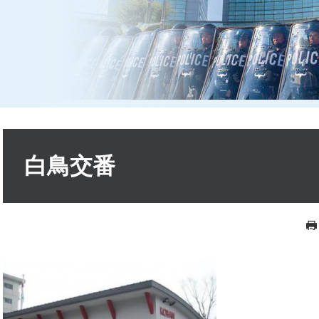
本
文
白鳥交番