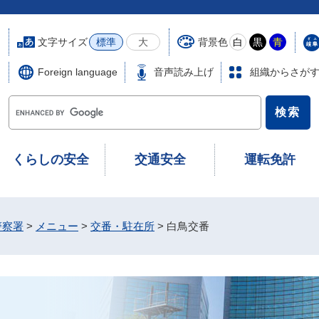
文字サイズ
背景色
標準
大
白
黒
青
Foreign language
音声読み上げ
組織からさが
G
o
o
g
くらしの安全
交通安全
運転免許
l
e
カ
ス
警察署
>
メニュー
>
交番・駐在所
>
白鳥交番
タ
ム
検
索