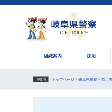
ペ
メ
ー
ニ
ジ
ュ
の
ー
先
を
頭
飛
で
ば
す
し
。
て
本
組織案内
採用
文
へ
トップページ
>
岐阜県警察
>
郡上