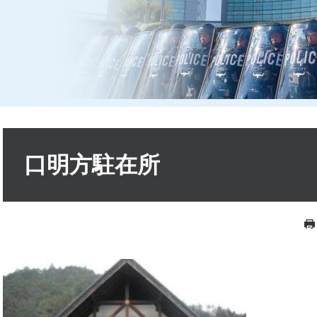
本
文
口明方駐在所