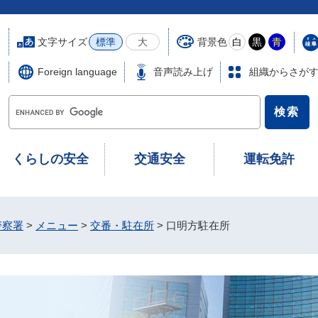
文字サイズ
背景色
標準
大
白
黒
青
Foreign language
音声読み上げ
組織からさが
G
o
o
g
くらしの安全
交通安全
運転免許
l
e
カ
ス
警察署
>
メニュー
>
交番・駐在所
>
口明方駐在所
タ
ム
検
索