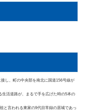
接し、町の中央部を南北に国道156号線が
る生活道路が、まるで手を広げた時の5本の
祖と言われる東家の9代目常録の居城であっ