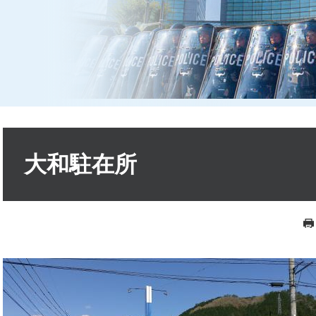
本
文
大和駐在所