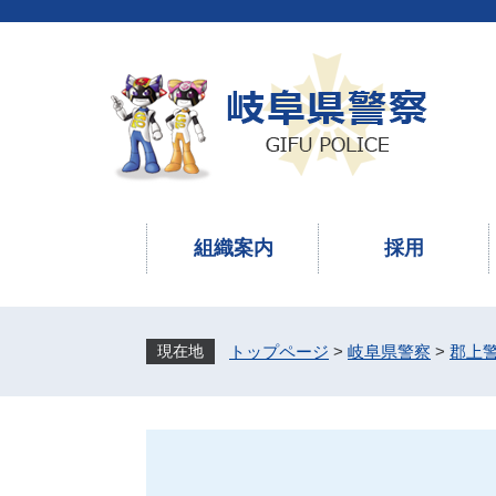
ペ
メ
ー
ニ
ジ
ュ
の
ー
先
を
頭
飛
で
ば
す
し
。
て
本
組織案内
採用
文
へ
トップページ
>
岐阜県警察
>
郡上