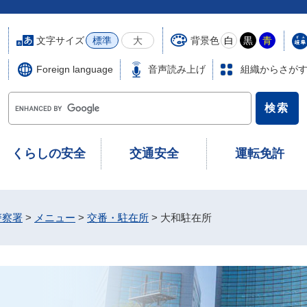
文字サイズ
背景色
標準
大
白
黒
青
Foreign language
音声読み上げ
組織からさが
G
o
o
g
くらしの安全
交通安全
運転免許
l
e
カ
ス
警察署
>
メニュー
>
交番・駐在所
>
大和駐在所
タ
ム
検
索